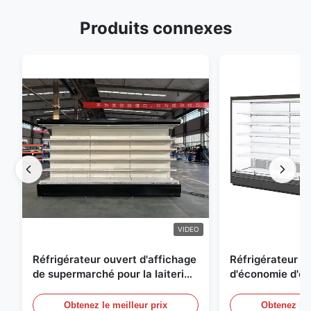
Produits connexes
VIDEO
Réfrigérateur ouvert d'affichage
Réfrigérateur o
de supermarché pour la laiterie
d'économie d'éne
et boissons avec l'éclairage de
réfrigérées d'ai
LED
Obtenez le meilleur prix
Obtenez le 