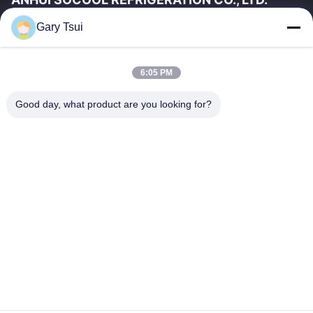
Gary Tsui
Liens Rapides
Maison
Produits
6:05 PM
Vidéos
Au Sujet De Nous
Visite D'usine
Contrôle De Qualité
Good day, what product are you looking for?
Contactez-Nous
Demandez Une Citation
Nouvelles
Contactez-Nous
86-551-64287663
86-551-64287663
sales@sincool.net
Droit d'auteur © 2017-2026 ANHUI SOCOOL REFRIGERATION CO., LTD.. .