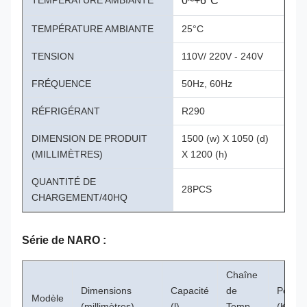
TEMPÉRATURE AMBIANTE
0~+6°C
TEMPÉRATURE AMBIANTE
25°C
TENSION
110V/ 220V - 240V
FRÉQUENCE
50Hz, 60Hz
RÉFRIGÉRANT
R290
DIMENSION DE PRODUIT
1500 (w) X 1050 (d)
(MILLIMÈTRES)
X 1200 (h)
QUANTITÉ DE
28PCS
CHARGEMENT/40HQ
Série de NARO :
Chaîne
Dimensions
Capacité
de
Poids
Modèle
(millimètres)
(l)
Temp
(KILO