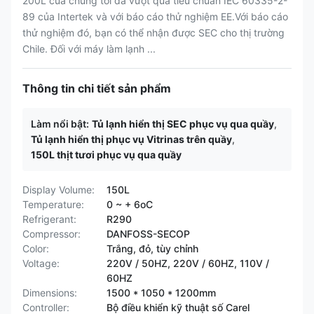
200L của chúng tôi đã vượt qua tiêu chuẩn IEC 60335-2-
89 của Intertek và với báo cáo thử nghiệm EE.Với báo cáo
thử nghiệm đó, bạn có thể nhận được SEC cho thị trường
Chile. Đối với máy làm lạnh ...
Thông tin chi tiết sản phẩm
Làm nổi bật:
Tủ lạnh hiển thị SEC phục vụ qua quầy
,
Tủ lạnh hiển thị phục vụ Vitrinas trên quầy
,
150L thịt tươi phục vụ qua quầy
Display Volume:
150L
Temperature:
0 ~ + 6oC
Refrigerant:
R290
Compressor:
DANFOSS-SECOP
Color:
Trắng, đỏ, tùy chỉnh
Voltage:
220V / 50HZ, 220V / 60HZ, 110V /
60HZ
Dimensions:
1500 * 1050 * 1200mm
Controller:
Bộ điều khiển kỹ thuật số Carel