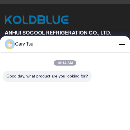
ANHUI SOCOOL REFRIGERATION CO., LTD.
Gary Tsui
Đường Dẫn Nhanh
Trang Chủ
Các Sản Phẩm
10:14 AM
Video
Về Chúng Tôi
Tham Quan Nhà Máy
Kiểm Soát Chất Lượng
Good day, what product are you looking for?
Liên Hệ Chúng Tôi
Yêu Cầu Báo Giá
Tin Tức
Liên Hệ Chúng Tôi
86-551-64287663
86-551-64287663
sales@sincool.net