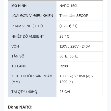
MÔ HÌNH
NARO 150L
LOẠI ĐƠN VỊ ĐIỀU KHIỂN
Trình cắm SECOP
PHẠM VI NHIỆT ĐỘ
0 ~ + 6 ° C
NHIỆT ĐỘ AMBIENT
25 ° C
VÔN
110V / 220V - 240V
TẦN SỐ
50Hz, 60Hz
TỦ LẠNH
R290
KÍCH THƯỚC SẢN PHẨM
1500 (w) x 1050 (d) x
(MM)
1200 (h)
TẢI QTY / 40HQ
28 CÁI
Dòng NARO: