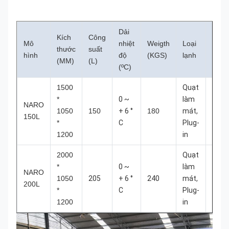
Dải
Đan
Kích
Công
Mô
nhiệt
Weigth
Loại
tải
thước
suất
hình
độ
(KGS)
lạnh
Qty /
(MM)
(L)
(ºC)
40H
1500
Quạt
*
0 ~
làm
NARO
28
1050
150
+ 6 °
180
mát,
150L
CÁI
*
C
Plug-
1200
in
2000
Quạt
*
0 ~
làm
NARO
22
1050
205
+ 6 °
240
mát,
200L
CÁI
*
C
Plug-
1200
in