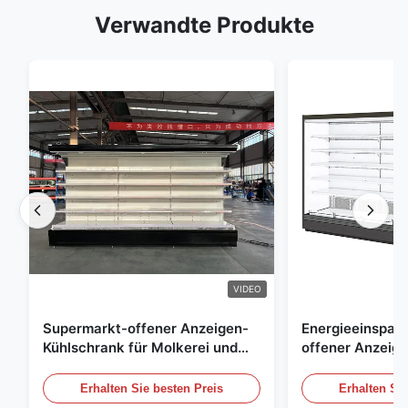
Verwandte Produkte
VIDEO
Supermarkt-offener Anzeigen-
Energieeinspar
Kühlschrank für Molkerei und
offener Anzeig
Getränke mit LED-Beleuchtung
Freilicht Einko
Erhalten Sie besten Preis
Erhalten Sie