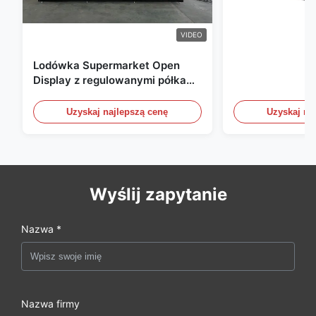
VIDEO
Lodówka Supermarket Open
Display z regulowanymi półkami
i oświetleniem LED
Uzyskaj najlepszą cenę
Uzyskaj na
Wyślij zapytanie
Nazwa *
Nazwa firmy