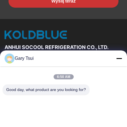
Wyślij teraz
ANHUI SOCOOL REFRIGERATION CO., LTD.
Gary Tsui
Szybkie Linki
Dom
Produkty
6:50 AM
Filmy
O Nas
Wycieczka Po Fabryce
Kontrola Jakości
Good day, what product are you looking for?
Skontaktuj Się Z Nami
Poprosić O Wycenę
Aktualności
Skontaktuj Się Z Nami
86-551-64287663