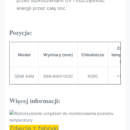
przed uszkodzeniami UV i oszczędność
energii przez całą noc.
Pozycja:
Zakre
Model
Wymiary (mm)
Chłodnicze
temperat
(°C)
SEMI 94M
998*840*1500
R290
+1~-+
SEMI 125M
1310*840*1500
R290
+1~-+
Więcej informacji:
Wymogi
1560*840*1500
R290
+1~-+
dotyczące:
Zdjęcia z fabryki