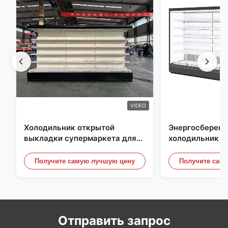
VIDEO
Холодильник открытой
Энергосберег
выкладки супермаркета для
холодильник о
молокозавода и напитки с
выкладки, под
освещением СИД
небом Рефриге
Получите самую лучшую цену
Получите сам
витринные шк
Отправить запрос