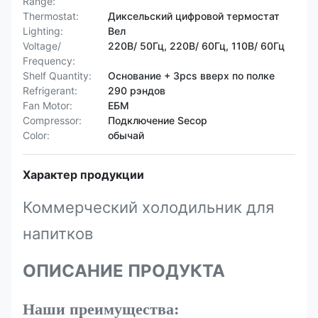
Range:
Thermostat:
Диксельский цифровой термостат
Lighting:
Вел
Voltage/
220В/ 50Гц, 220В/ 60Гц, 110В/ 60Гц
Frequency:
Shelf Quantity:
Основание + 3pcs вверх по полке
Refrigerant:
290 рэндов
Fan Motor:
ЕБМ
Compressor:
Подключение Secop
Color:
обычай
Характер продукции
Коммерческий холодильник для
напитков
ОПИСАНИЕ ПРОДУКТА
Наши преимущества: