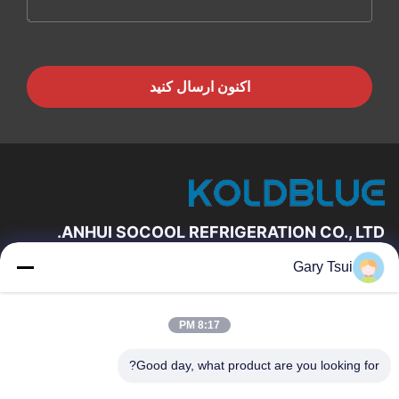
اکنون ارسال کنید
ANHUI SOCOOL REFRIGERATION CO., LTD.
Gary Tsui
لینک های سریع
خانه
محصولات
8:17 PM
فیلم های
درباره ما
تور کارخانه
کنترل کیفیت
Good day, what product are you looking for?
با ما تماس بگیرید
درخواست نقل قول