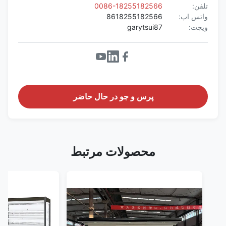
تلفن:
0086-18255182566
واتس اپ:
8618255182566
ویچت:
garytsui87
پرس و جو در حال حاضر
محصولات مرتبط