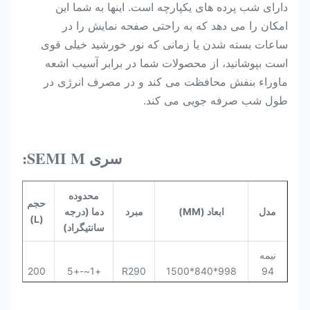
دارای شب پرده های یکپارچه است. اینها به شما این
امکان را می دهد که به راحتی صفحه نمایش را در
ساعات بسته شدن یا زمانی که نور خورشید خیلی قوی
است بپوشانید، از محصولات شما در برابر آسیب اشعه
ماوراء بنفش محافظت می کند و در مصرف انرژی در
طول شب صرفه جویی می کند.
سری SEMI M:
محدوده
حجم
نو
مدل
ابعاد (MM)
مبرد
دما (درجه
(L)
تب
سانتیگراد)
نیمه
تهو
200
+1~-+5
R290
998*840*1500
94
پلا
متری