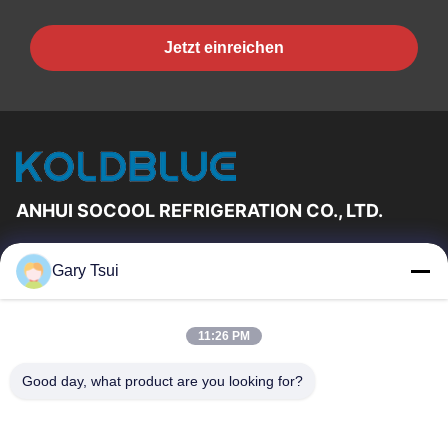
Jetzt einreichen
ANHUI SOCOOL REFRIGERATION CO., LTD.
Schnelle Links
Gary Tsui
Haus
Produkte
Videos
Über Uns
11:26 PM
Fabrik-Ausflug
Qualitätskontrolle
Good day, what product are you looking for?
Treten Sie Mit Uns In
Fordern Sie Ein Zitat
Verbindung
Nachrichten