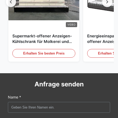
VIDEO
Supermarkt-offener Anzeigen-
Energieeinspar
Kühlschrank für Molkerei und
offener Anzeig
Getränke mit LED-Beleuchtung
Freilicht Einko
Erhalten Sie besten Preis
Erhalten Sie
Anfrage senden
Name *