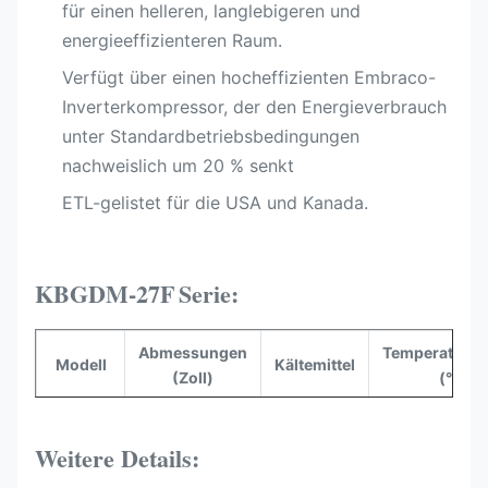
für einen helleren, langlebigeren und
energieeffizienteren Raum.
Verfügt über einen hocheffizienten Embraco-
Inverterkompressor, der den Energieverbrauch
unter Standardbetriebsbedingungen
nachweislich um 20 % senkt
ETL-gelistet für die USA und Kanada.​
KBGDM-27F
Serie:
Abmessungen
Temperaturbe
Modell
Kältemittel
(Zoll)
(°C)
26,77" x
KBGDM-
33,07" x
R290
-10 bis 0 
Weitere Details:
27F
82,68"