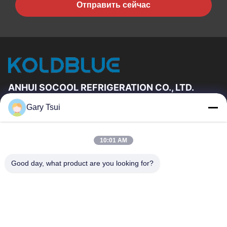
Отправить сейчас
ANHUI SOCOOL REFRIGERATION CO., LTD.
Gary Tsui
Быстрые Связи
Дом
Продукты
10:01 AM
Ролики
О Нас
Путешествие Фабрики
Проверка Качества
Good day, what product are you looking for?
Свяжитесь Мы
Спросите Цитату
Новости
Свяжитесь Мы
86-551-64287663