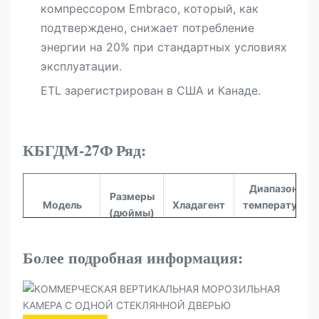
компрессором Embraco, который, как
подтверждено, снижает потребление
энергии на 20% при стандартных условиях
эксплуатации.
ETL зарегистрирован в США и Канаде.​
КБГДМ-27Ф
Ряд:
Диапазон
Размеры
Модель
Хладагент
температур
(дюймы)
(°C)
26,77 x
Более подробная информация:
33,07 x
290
КБГДМ-27Ф
-10~0°Ф
82,68
рэндов
дюйма