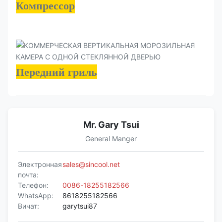
Компрессор
Передний гриль
Mr. Gary Tsui
General Manger
Электронная
sales@sincool.net
почта:
Телефон:
0086-18255182566
WhatsApp:
8618255182566
Вичат:
garytsui87