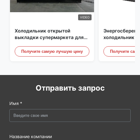
VIDEO
Холодильник открытой
Энергосберег
выкладки супермаркета для
холодильник о
молокозавода и напитки с
выкладки, под
освещением СИД
небом Рефриге
Получите самую лучшую цену
Получите сам
витринные шк
Отправить запрос
Имя *
Название компании