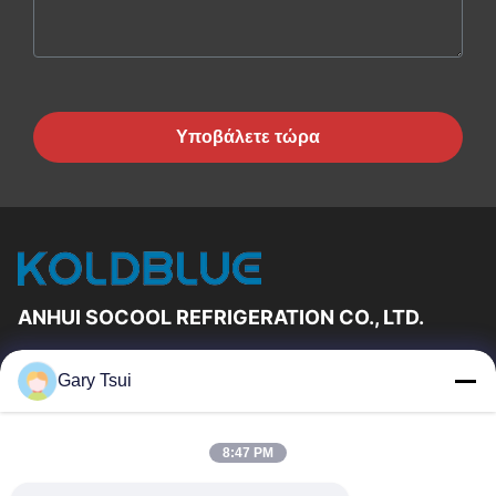
Υποβάλετε τώρα
ANHUI SOCOOL REFRIGERATION CO., LTD.
Γρήγορες Συνδέσεις
Gary Tsui
Σπίτι
Προϊόντα
Βίντεο
Περίπου Εμείς
8:47 PM
Γύρος Εργοστασίων
Ποιοτικός Έλεγχος