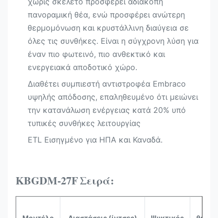
χωρίς σκελετό προσφέρει αδιάκοπη
πανοραμική θέα, ενώ προσφέρει ανώτερη
θερμομόνωση και κρυστάλλινη διαύγεια σε
όλες τις συνθήκες. Είναι η σύγχρονη λύση για
έναν πιο φωτεινό, πιο ανθεκτικό και
ενεργειακά αποδοτικό χώρο.
Διαθέτει συμπιεστή αντιστροφέα Embraco
υψηλής απόδοσης, επαληθευμένο ότι μειώνει
την κατανάλωση ενέργειας κατά 20%​ υπό
τυπικές συνθήκες λειτουργίας
ETL Εισηγμένο για ΗΠΑ και Καναδά.​
KBGDM-27F
Σειρά:
Ε
Μοντέλο
Διαστάσεις (ίντσες)
Ψυκτικός
θερμο