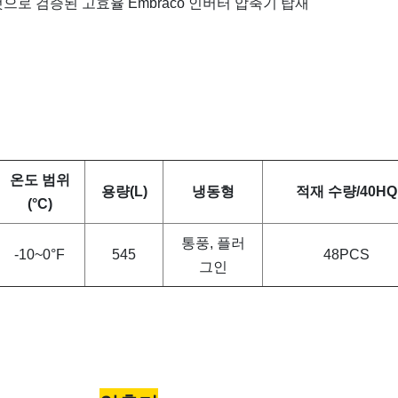
으로 검증된 고효율 Embraco 인버터 압축기 탑재
온도 범위
용량(L)
냉동형
적재 수량/40HQ
(°C)
통풍, 플러
-10~0°F
545
48PCS
그인