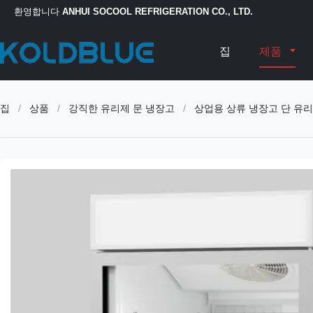
환영합니다
ANHUI SOCOOL REFRIGERATION CO., LTD.
집
제품
집
/
상품
/
강직한 유리제 문 냉장고
/
상업용 상류 냉장고 단 유리