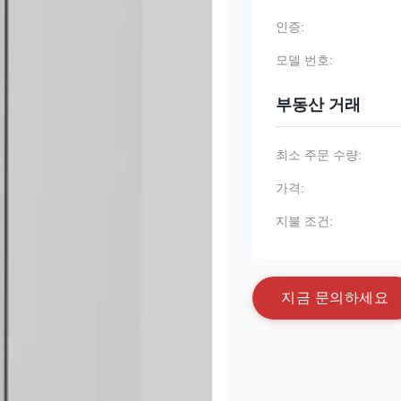
인증:
모델 번호:
부동산 거래
최소 주문 수량:
가격:
지불 조건:
지
금
문
의
하
세
요