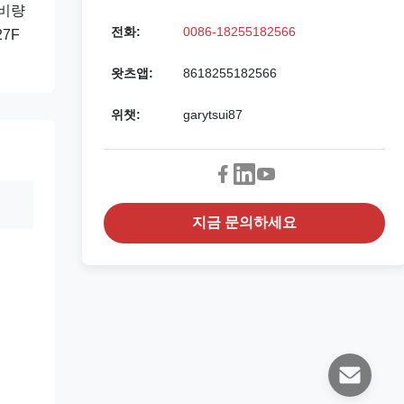
소비량
전화:
0086-18255182566
7F
왓츠앱:
8618255182566
위챗:
garytsui87
지금 문의하세요