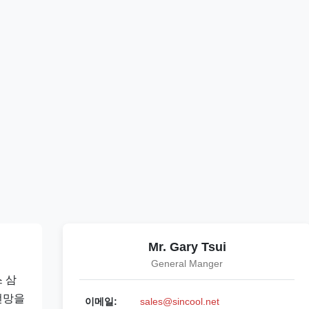
Mr. Gary Tsui
General Manger
 삼
전망을
이메일:
sales@sincool.net