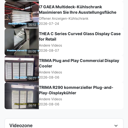
I7 GAEA Multideck-Kühlschrank
Maximieren Sie Ihre Ausstellungsfläche
Offener Anzeigen-Kühlschrank
2026-07-24
00:12
THEA C Series Curved Glass Display Case
for Retail
Andere Videos
2026-08-07
00:05
TRIMA Plug and Play Commercial Display
Cooler
Andere Videos
2026-08-06
00:21
TRIMA R290 kommerzieller Plug-and-
Play-Displaykühler
Andere Videos
2026-08-06
00:18
Videozone