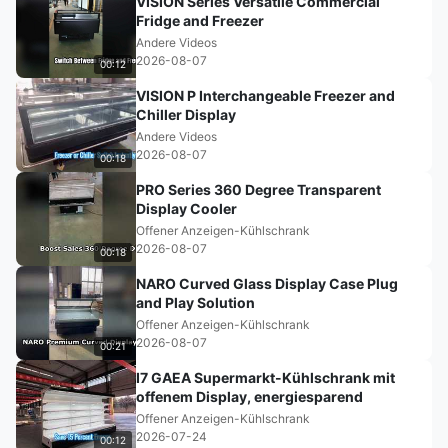
VISION Series Versatile Commercial
Fridge and Freezer
Andere Videos
2026-08-07
00:12
VISION P Interchangeable Freezer and
Chiller Display
Andere Videos
2026-08-07
00:18
PRO Series 360 Degree Transparent
Display Cooler
Offener Anzeigen-Kühlschrank
2026-08-07
00:18
NARO Curved Glass Display Case Plug
and Play Solution
Offener Anzeigen-Kühlschrank
2026-08-07
00:21
I7 GAEA Supermarkt-Kühlschrank mit
offenem Display, energiesparend
Offener Anzeigen-Kühlschrank
2026-07-24
00:12