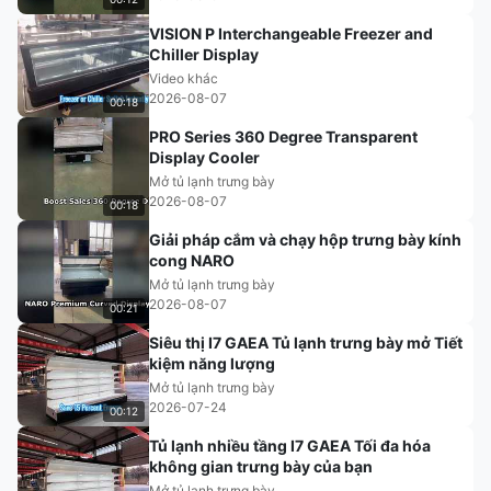
VISION P Interchangeable Freezer and
Chiller Display
Video khác
2026-08-07
00:18
PRO Series 360 Degree Transparent
Display Cooler
Mở tủ lạnh trưng bày
2026-08-07
00:18
Giải pháp cắm và chạy hộp trưng bày kính
cong NARO
Mở tủ lạnh trưng bày
2026-08-07
00:21
Siêu thị I7 GAEA Tủ lạnh trưng bày mở Tiết
kiệm năng lượng
Mở tủ lạnh trưng bày
2026-07-24
00:12
Tủ lạnh nhiều tầng I7 GAEA Tối đa hóa
không gian trưng bày của bạn
Mở tủ lạnh trưng bày