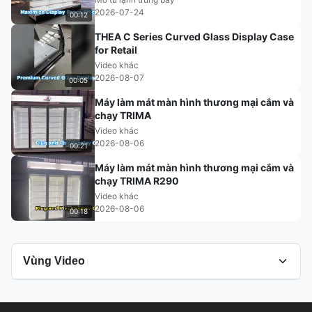
2026-07-24
00:12
THEA C Series Curved Glass Display Case
for Retail
Video khác
2026-08-07
00:05
Máy làm mát màn hình thương mại cắm và
chạy TRIMA
Video khác
2026-08-06
00:21
Máy làm mát màn hình thương mại cắm và
chạy TRIMA R290
Video khác
2026-08-06
00:18
Vùng Video
Tất cả video