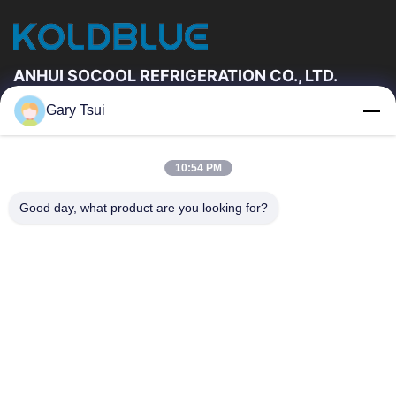
Mở tủ lạnh trưng bày
Video khác
ANHUI SOCOOL REFRIGERATION CO., LTD.
Gary Tsui
Đường Dẫn Nhanh
Trang Chủ
Các Sản Phẩm
10:54 PM
Video
Về Chúng Tôi
Tham Quan Nhà Máy
Kiểm Soát Chất Lượng
Good day, what product are you looking for?
Liên Hệ Chúng Tôi
Yêu Cầu Báo Giá
Tin Tức
Liên Hệ Chúng Tôi
86-551-64287663
86-551-64287663
sales@sincool.net