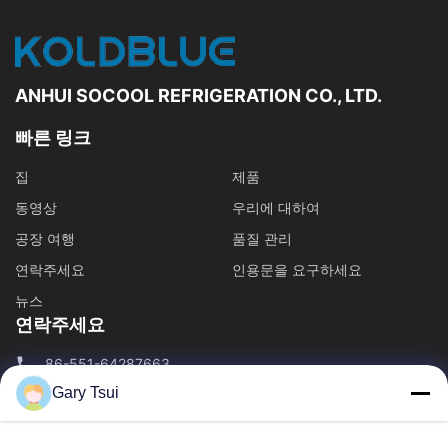
오픈 디스플레이 냉동고
다른 화면
ANHUI SOCOOL REFRIGERATION CO., LTD.
빠른 링크
집
제품
동영상
우리에 대하여
공장 여행
품질 관리
연락주세요
인용문을 요구하세요
뉴스
연락주세요
86-551-64287663
Gary Tsui
86-551-64287663
sales@sincool.net