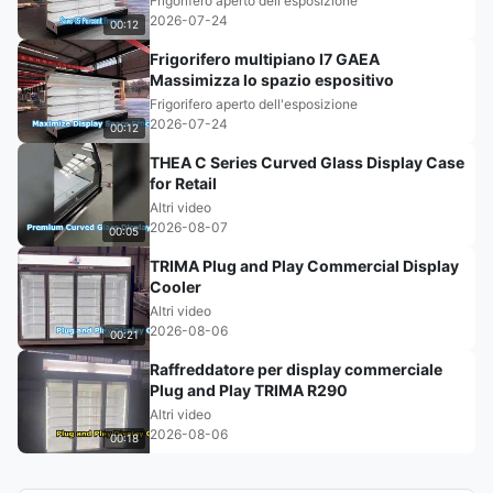
Frigorifero aperto dell'esposizione
2026-07-24
00:12
Frigorifero multipiano I7 GAEA
Massimizza lo spazio espositivo
Frigorifero aperto dell'esposizione
2026-07-24
00:12
THEA C Series Curved Glass Display Case
for Retail
Altri video
2026-08-07
00:05
TRIMA Plug and Play Commercial Display
Cooler
Altri video
2026-08-06
00:21
Raffreddatore per display commerciale
Plug and Play TRIMA R290
Altri video
2026-08-06
00:18