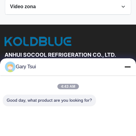
Video zona
Tutti i video
Frigorifero aperto dell'esposizione
Altri video
ANHUI SOCOOL REFRIGERATION CO., LTD.
Gary Tsui
Link Veloci
Casa
Prodotti
4:43 AM
Video
Circa Noi
Giro Della Fabbrica
Controllo Di Qualità
Good day, what product are you looking for?
Contattici
Richieda Una Citazione
Notizie
Contattici