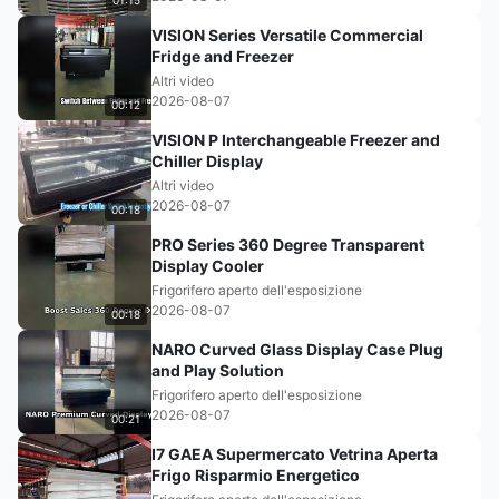
01:15
VISION Series Versatile Commercial
Fridge and Freezer
Altri video
2026-08-07
00:12
VISION P Interchangeable Freezer and
Chiller Display
Altri video
2026-08-07
00:18
PRO Series 360 Degree Transparent
Display Cooler
Frigorifero aperto dell'esposizione
2026-08-07
00:18
NARO Curved Glass Display Case Plug
and Play Solution
Frigorifero aperto dell'esposizione
2026-08-07
00:21
I7 GAEA Supermercato Vetrina Aperta
Frigo Risparmio Energetico