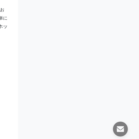
てお
単に
ホッ