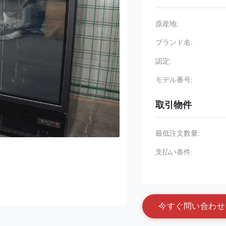
原産地:
ブランド名:
認定:
モデル番号:
取引物件
最低注文数量:
支払い条件:
今
す
ぐ
問
い
合
わ
せ