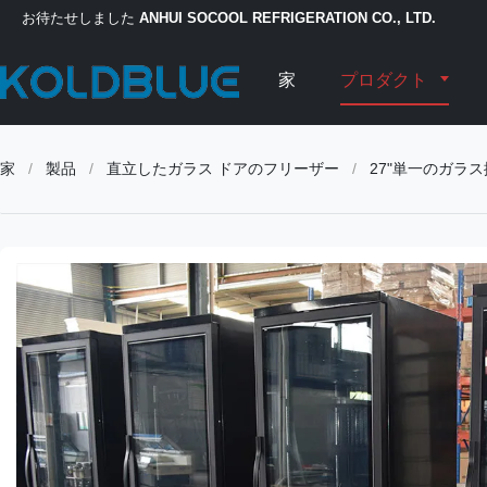
お待たせしました
ANHUI SOCOOL REFRIGERATION CO., LTD.
家
プロダクト
家
/
製品
/
直立したガラス ドアのフリーザー
/
27"単一のガラ