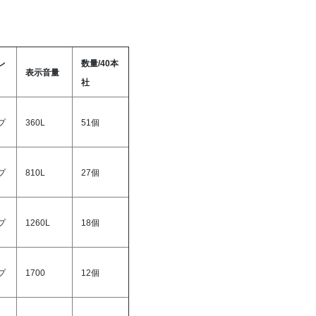
レ
数量/40本
表示音量
社
プ
360L
51個
プ
810L
27個
プ
1260L
18個
プ
1700
12個