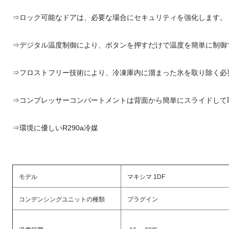
⇒
ロック可能なドアは、必要な場合にセキュリティを強化します。
⇒
デジタル温度制御により、ボタンを押すだけで温度を簡単に制御
⇒
フロストフリー技術により、冷凍庫内に溜まった氷を取り除く必
⇒
コンプレッサーコンパートメントは背面から簡単にスライドして
⇒
環境に優しいR290a冷媒
モデル
マキシマ 1DF
コンデンシングユニットの種類
プラグイン