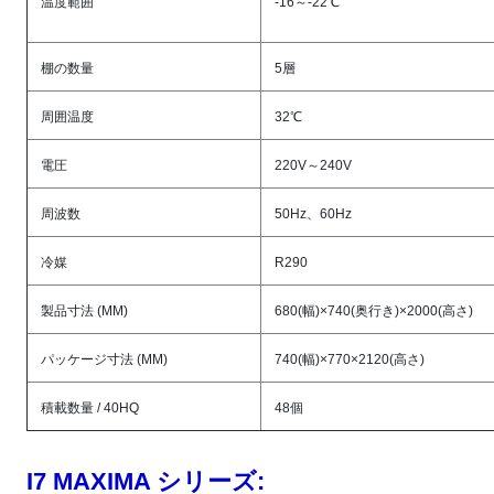
温度範囲
-16～-22℃
棚の数量
5層
周囲温度
32℃
電圧
220V～240V
周波数
50Hz、60Hz
冷媒
R290
製品寸法 (MM)
680(幅)×740(奥行き)×2000(高さ)
パッケージ寸法 (MM)
740(幅)×770×2120(高さ)
積載数量 / 40HQ
48個
I7 MAXIMA シリーズ: