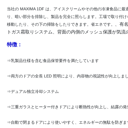
当社の MAXIMA 1DF は、アイスクリームやその他の冷凍食品に
り、暗い部分を排除し、製品を完全に照らします。工場で取り付け
、有名
移動したり、その下の掃除をしたりできます。省エネです。
トガス霜取りシステム、背面の内側のメッシュ保護が気流
特徴：
⇒
乳製品仕様を含む食品保管要件を満たしています
⇒
両方のドアの全長 LED 照明により、内容物の視認性が向上しま
⇒
デュアル独立冷却システム
⇒
三重ガラスとヒーター付きドアにより断熱性が向上し、結露の発
⇒
自動で閉まるドアにより使いやすく、エネルギーの無駄を防ぎま