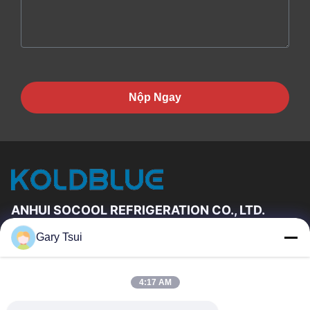
Nộp Ngay
ANHUI SOCOOL REFRIGERATION CO., LTD.
Gary Tsui
Đường Dẫn Nhanh
Trang Chủ
Các Sản Phẩm
4:17 AM
Video
Về Chúng Tôi
Tham Quan Nhà Máy
Kiểm Soát Chất Lượng