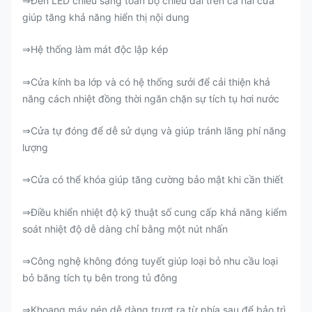
Đèn LED chiếu sáng toàn bộ chiều dài trên cả hai cửa
⇒
giúp tăng khả năng hiển thị nội dung
Hệ thống làm mát độc lập kép
⇒
Cửa kính ba lớp và có hệ thống sưởi để cải thiện khả
⇒
năng cách nhiệt đồng thời ngăn chặn sự tích tụ hơi nước
Cửa tự đóng để dễ sử dụng và giúp tránh lãng phí năng
⇒
lượng
Cửa có thể khóa giúp tăng cường bảo mật khi cần thiết
⇒
Điều khiển nhiệt độ kỹ thuật số cung cấp khả năng kiểm
⇒
soát nhiệt độ dễ dàng chỉ bằng một nút nhấn
Công nghệ không đóng tuyết giúp loại bỏ nhu cầu loại
⇒
bỏ băng tích tụ bên trong tủ đông
Khoang máy nén dễ dàng trượt ra từ phía sau để bảo trì
⇒