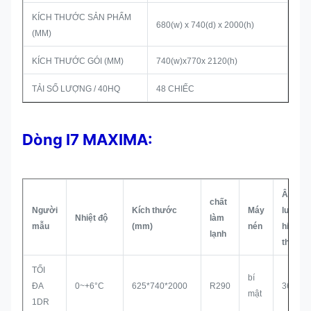
KÍCH THƯỚC SẢN PHẨM
680(w) x 740(d) x 2000(h)
(MM)
KÍCH THƯỚC GÓI (MM)
740(w)x770x 2120(h)
TẢI SỐ LƯỢNG / 40HQ
48 CHIẾC
Dòng I7 MAXIMA:
Âm
chất
Người
Kích thước
Máy
lượng
Nhiệt độ
làm
mẫu
(mm)
nén
hiển
lạnh
thị
TỐI
bí
ĐA
0~+6°C
625*740*2000
R290
360L
mật
1DR