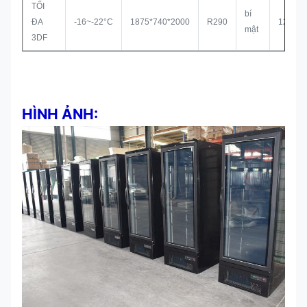
TỐI
bí
ĐA
-16~-22°C
1875*740*2000
R290
1260L
mật
3DF
HÌNH ẢNH: