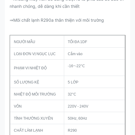
nhanh chóng, dễ dàng khi cần thiết
Môi chất lạnh R290a thân thiện với môi trường
⇒
NGƯỜI MẪU
TỐI ĐA 1DF
LOẠI ĐƠN VỊ NGỤC LỤC
Cắm vào
-16~-22°C
PHẠM VI NHIỆT ĐỘ
SỐ LƯỢNG KỆ
5 LỚP
NHIỆT ĐỘ MÔI TRƯỜNG
32°C
VÔN
220V - 240V
TÍNH THƯỜNG XUYÊN
50Hz, 60Hz
CHẤT LÀM LẠNH
R290