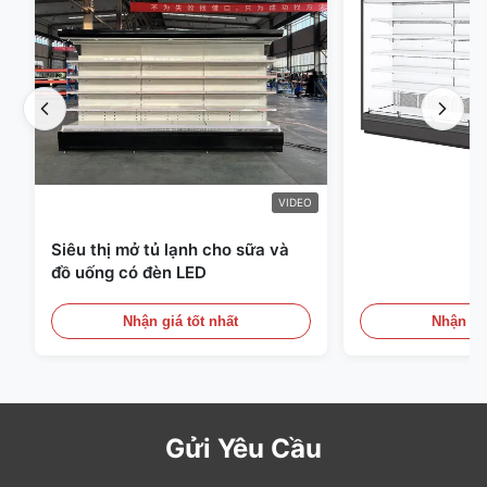
VIDEO
Siêu thị mở tủ lạnh cho sữa và
đồ uống có đèn LED
Nhận giá tốt nhất
Nhận giá
Gửi Yêu Cầu