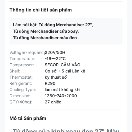
Thông tin chi tiết sản phẩm
Làm nổi bật:
Tủ đông Merchandiser 27"
,
Tủ đông Merchandiser cửa xoay
,
Tủ đông Merchandiser màu đen
Voltage/Frequency:
220V/50H
Temperature:
-16~-22°C
Compressor:
SECOP, CẮM VÀO
Shelf:
Cơ sở + 5 cái Lên kệ
Thermostat:
kỹ thuật số
Refrigerant:
R290
Cooling Type:
làm mát không khí
Dimension:
1250*740*2000
QTY(40hq):
27 chiếc
Mô tả Sản phẩm
Tủ đông cửa kính xoay đơn 27", Màu