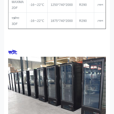
MAXIMA
-16~-22°C
1250*740*2000
R290
সেকপ
2DF
ম্যাক্সিমা
-16~-22°C
1875*740*2000
R290
সেকপ
3DF
ফটো: