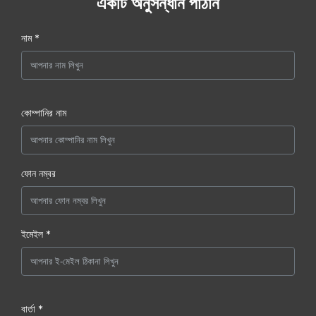
একটি অনুসন্ধান পাঠান
নাম *
কোম্পানির নাম
ফোন নম্বর
ইমেইল *
বার্তা *