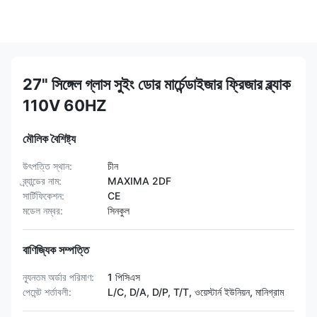
27" সিঙ্গেল গ্লাস সুইং ডোর মার্চেন্ডাইজার ফ্রিজার ব্ল্যাক
110V 60HZ
মৌলিক বৈশিষ্ট্য
উৎপত্তি স্থান:
চীন
ব্র্যান্ডের নাম:
MAXIMA 2DF
সার্টিফিকেশন:
CE
মডেল নম্বর:
সিনকুল
বাণিজ্যিক সম্পত্তি
ন্যূনতম অর্ডার পরিমাণ:
1 পিসিএস
পেমেন্ট শর্তাবলী:
L/C, D/A, D/P, T/T, ওয়েস্টার্ন ইউনিয়ন, মানিগ্রাম