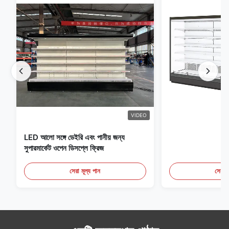
VIDEO
LED আলো সঙ্গে ডেইরি এবং পানীয় জন্য
সুপারমার্কেট ওপেন ডিসপ্লে ফ্রিজ
সেরা মূল্য পান
সেরা ম