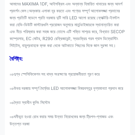
আমাদের MAXIMA 1DF, আইসক্রিম এবং অন্যান্য হিমায়িত খাবারের জন্য আদর্শ
প্রদর্শন কেস।অন্ধকার এলাকা দূর করতে এবং পণ্যের সম্পূর্ণ আলোকসজ্জা প্রদানের
জন্য প্রতিটি মডেলে প্রতি দরজায় দুটি সারি LED আলো রয়েছে।ফ্যাক্টরি-ইনস্টল
করা হেভি-ডিউটি ​​কাস্টারগুলি প্রয়োজন অনুসারে মার্চেন্ডাইজারকে স্থানান্তরিত করা
এবং নীচে পরিষ্কার করা সহজ করে তোলে৷ এটি শক্তি সাশ্রয় করে
, বিখ্যাত SECOP
কম্প্রেসার, EC মোটর, R290 রেফ্রিজারেন্ট, স্বয়ংক্রিয় গরম গ্যাস ডিফ্রোস্টিং
সিইটেম, বায়ুপ্রবাহকে ব্লক করা থেকে আটকাতে পিছনের দিকে জাল সুরক্ষা সহ।
বৈশিষ্ট্য:
দুগ্ধ স্পেসিফিকেশন সহ খাদ্য সংরক্ষণের প্রয়োজনীয়তা পূরণ করে
⇒
উভয় দরজায় সম্পূর্ণ দৈর্ঘ্যের LED আলোকসজ্জা বিষয়বস্তুর দৃশ্যমানতা প্রদান করে
⇒
দ্বৈত স্বাধীন কুলিং সিস্টেম
⇒
ঘনীভূত হওয়া রোধ করার সময় উন্নত নিরোধকের জন্য ট্রিপল-গ্লাজড এবং
⇒
উত্তপ্ত দরজা