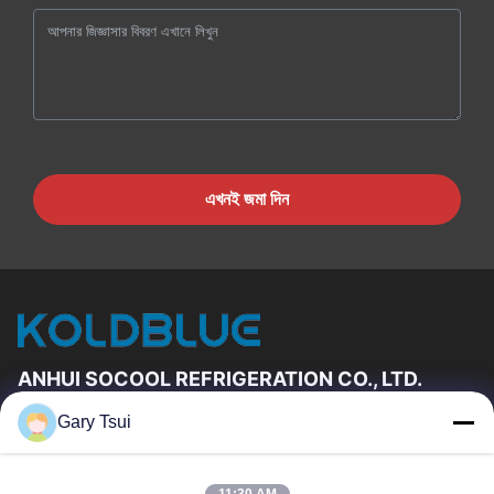
এখনই জমা দিন
ANHUI SOCOOL REFRIGERATION CO., LTD.
Gary Tsui
দ্রুত লিঙ্ক
বাড়ি
পণ্য