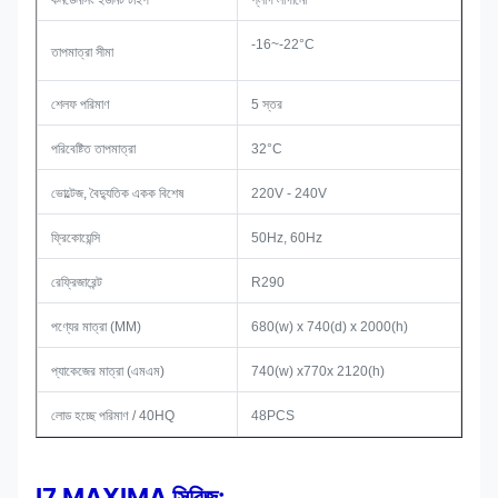
কনডেনসিং ইউনিট টাইপ
প্লাগ লাগানো
-16~-22°C
তাপমাত্রা সীমা
শেলফ পরিমাণ
5 স্তর
পরিবেষ্টিত তাপমাত্রা
32°C
ভোল্টেজ, বৈদ্যুতিক একক বিশেষ
220V - 240V
ফ্রিকোয়েন্সি
50Hz, 60Hz
রেফ্রিজারেন্ট
R290
পণ্যের মাত্রা (MM)
680(w) x 740(d) x 2000(h)
প্যাকেজের মাত্রা (এমএম)
740(w) x770x 2120(h)
লোড হচ্ছে পরিমাণ / 40HQ
48PCS
I7 MAXIMA সিরিজ: