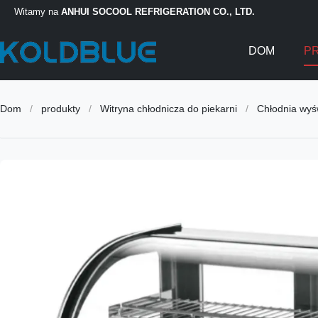
Witamy na
ANHUI SOCOOL REFRIGERATION CO., LTD.
DOM
P
Dom
/
produkty
/
Witryna chłodnicza do piekarni
/
Chłodnia wyś