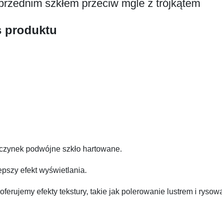
przednim szkłem przeciw mgle z trójkątem
s produktu
oczynek podwójne szkło hartowane.
pszy efekt wyświetlania.
ferujemy efekty tekstury, takie jak polerowanie lustrem i rysow