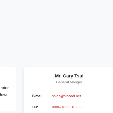
Mr. Gary Tsui
General Manger
ratur
głowe,
E-mail:
sales@sincool.net
Tel:
0086-18255182566