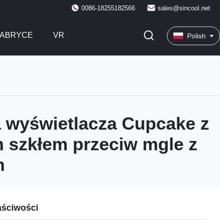
0086-18255182566
sales@sincool.net
FABRYCE
VR
Polish
 wyświetlacza Cupcake z
 szkłem przeciw mgle z
m
ściwości