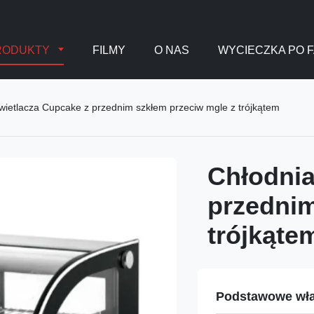
RODUKTY
FILMY
O NAS
WYCIECZKA PO 
wietlacza Cupcake z przednim szkłem przeciw mgle z trójkątem
Chłodnia
przednim
trójkąte
Podstawowe wła