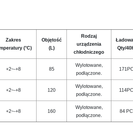
Rodzaj
Zakres
Objętość
Ładowa
urządzenia
mperatury (°C)
(L)
Qty/4
chłodniczego
Wylotowane,
+2~-+8
85
171P
podłączone.
Wylotowane,
+2~-+8
120
114P
podłączone.
Wylotowane,
+2~-+8
160
84 P
podłączone.