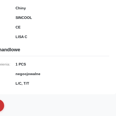
Chiny
SINCOOL
CE
LISA C
handlowe
ienia:
1 PCS
negocjowalne
L/C, T/T