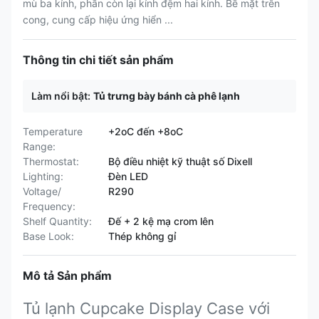
mù ba kính, phần còn lại kính đệm hai kính. Bề mặt trên
cong, cung cấp hiệu ứng hiển ...
Thông tin chi tiết sản phẩm
Làm nổi bật:
Tủ trưng bày bánh cà phê lạnh
Temperature
+2oC đến +8oC
Range:
Thermostat:
Bộ điều nhiệt kỹ thuật số Dixell
Lighting:
Đèn LED
Voltage/
R290
Frequency:
Shelf Quantity:
Đế + 2 kệ mạ crom lên
Base Look:
Thép không gỉ
Mô tả Sản phẩm
Tủ lạnh Cupcake Display Case với