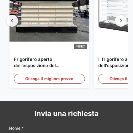
VIDEO
Frigorifero aperto
Il frigorifero ap
dell'esposizione del
dell'esposizione
supermercato per la latteria e
energetico, aria
bevande con illuminazione del
refrigerato i con
Ottenga il migliore prezzo
Ottenga il m
LED
esposizione
Invia una richiesta
Nome *