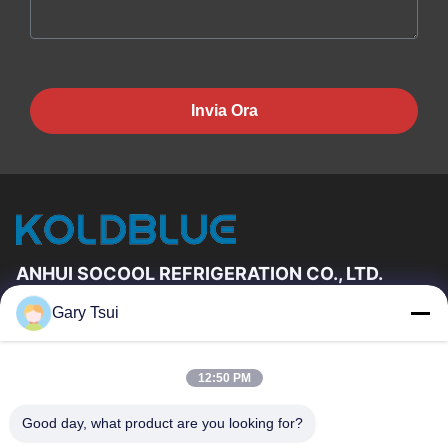
Invia Ora
ANHUI SOCOOL REFRIGERATION CO., LTD.
Gary Tsui
Link Veloci
Casa
Prodotti
12:50 PM
Video
Circa Noi
Giro Della Fabbrica
Controllo Di Qualità
Good day, what product are you looking for?
Contattici
Richieda Una Citazione