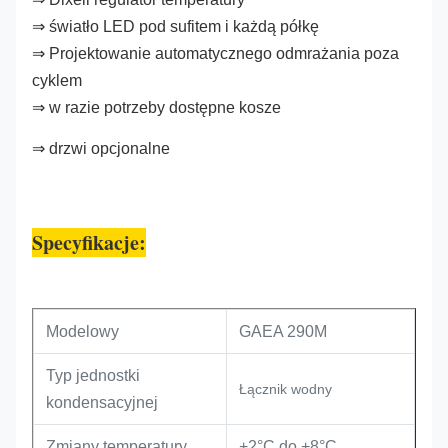
⇒ światło LED pod sufitem i każdą półkę
⇒ Projektowanie automatycznego odmrażania poza
cyklem
⇒ w razie potrzeby dostępne kosze
⇒ drzwi opcjonalne
Specyfikacje:
Modelowy
GAEA 290M
Typ jednostki
Łącznik wodny
kondensacyjnej
Zmiany temperatury
+2°C do +8°C