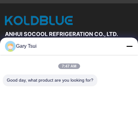
ANHUI SOCOOL REFRIGERATION CO., LTD.
Gary Tsui
Szybkie Linki
Dom
Produkty
7:47 AM
Filmy
O Nas
Wycieczka Po Fabryce
Kontrola Jakości
Good day, what product are you looking for?
Skontaktuj Się Z Nami
Poprosić O Wycenę
Aktualności
Skontaktuj Się Z Nami
86-551-64287663
86-551-64287663
sales@sincool.net