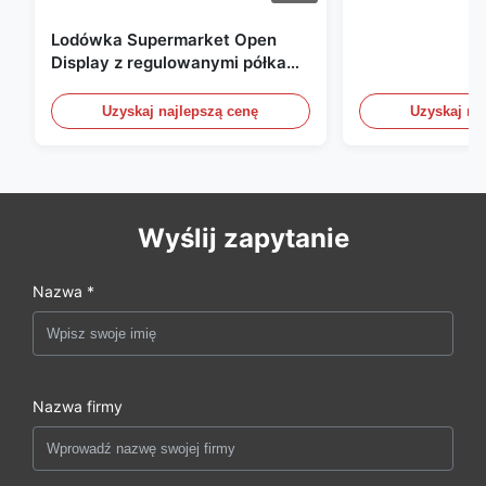
Lodówka Supermarket Open
Display z regulowanymi półkami
i oświetleniem LED
Uzyskaj najlepszą cenę
Uzyskaj na
Wyślij zapytanie
Nazwa *
Nazwa firmy