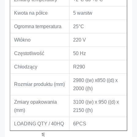
Kwota na półce
5 warstw
Ogromna temperatura
25°C
Włókno
220 V
Częstotliwość
50 Hz
Chłodzący
R290
2980 ((w) x850 ((d) x
Rozmiar produktu (mm)
2000 ((h)
Zmiary opakowania
3100 ((w) x 950 ((d) x
(mm)
2150 ((h)
LOADING QTY / 40HQ
6PCS