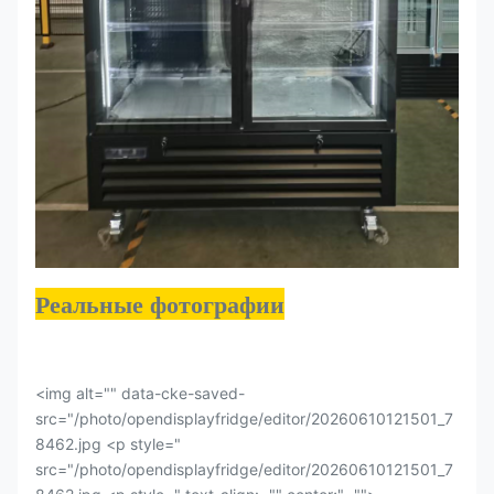
Реальные фотографии
<img alt="" data-cke-saved-
src="/photo/opendisplayfridge/editor/20260610121501_7
8462.jpg <p style="
src="/photo/opendisplayfridge/editor/20260610121501_7