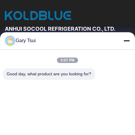
ANHUI SOCOOL REFRIGERATION CO., LTD.
Gary Tsui
Быстрые Связи
Дом
Продукты
5:07 PM
Ролики
О Нас
Путешествие Фабрики
Проверка Качества
Good day, what product are you looking for?
Свяжитесь Мы
Спросите Цитату
Новости
Свяжитесь Мы
86-551-64287663
86-551-64287663
sales@sincool.net