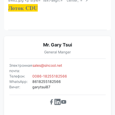
8462.jpg <p style=" text-align:="" center;"="">
Лоток CDU
Mr. Gary Tsui
General Manger
Электронная
sales@sincool.net
почта:
Телефон:
0086-18255182566
WhatsApp:
8618255182566
Вичат:
garytsui87