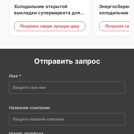
Холодильник открытой
Энергосберег
выкладки супермаркета для
холодильник о
молокозавода и напитки с
выкладки, под
освещением СИД
небом Рефриге
Получите самую лучшую цену
Получите сам
витринные шк
Отправить запрос
Имя *
Название компании
Номер телефона