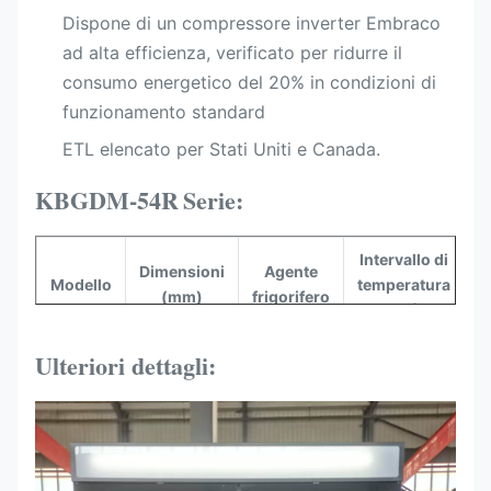
Dispone di un compressore inverter Embraco
ad alta efficienza, verificato per ridurre il
consumo energetico del 20% in condizioni di
funzionamento standard
ETL elencato per Stati Uniti e Canada.
KBGDM-54R
Serie:
Intervallo di
Dimensioni
Agente
V
Modello
temperatura
(mm)
frigorifero
(°C)
53.54"
Ulteriori dettagli:
KBGDM-
x33.07"
R290
30~+40°F
54R
x82.68"