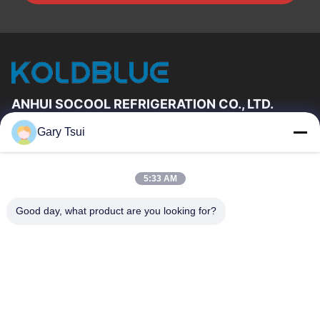
ANHUI SOCOOL REFRIGERATION CO., LTD.
Gary Tsui
Link Veloci
Casa
Prodotti
5:33 AM
Video
Circa Noi
Giro Della Fabbrica
Controllo Di Qualità
Good day, what product are you looking for?
Contattici
Richieda Una Citazione
Notizie
Contattici
86-551-64287663
86-551-64287663