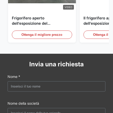
VIDEO
Frigorifero aperto
Il frigorifero ap
dell'esposizione del
dell'esposizione
supermercato per la latteria e
energetico, aria
bevande con illuminazione del
refrigerato i con
Ottenga il migliore prezzo
Ottenga il m
LED
esposizione
Invia una richiesta
Nome *
Nome della società