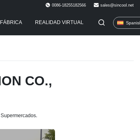
0086-18255182566
sales@sincool.net
 FÁBRICA
REALIDAD VIRTUAL
Spanis
ON CO.,
 Supermercados.