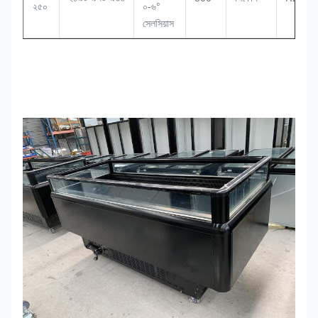
২৫০
০-৬°
সেলসিয়াস