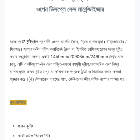
ওপেন ডিসপ্লে কেস মার্কেন্ডাইজার
আমাদের
I7 দৃষ্টি
দ্বীপ প্রদর্শনী ওপেন মার্কেন্ডাইজার, দ্বৈত তাপমাত্রা (রিফ্রিজারেটর /
ফ্রিজার) হয়
প্লাগ-ইন দ্বীপ ক্যাবিনেট ঠান্ডা বা হিমায়িত রেফ্রিজারেশন মধ্যে সুইচ
করার বহুমুখিতা সঙ্গে। একটি 1450mm/20906mm/2490mm দৈর্ঘ্য সঙ্গে
চালু, এটি একটি
প্লাগ-ইন এবং শক্তি-দক্ষতা বহুমুখী দ্বীপ,
স্বাভাবিক এবং নিম্ন
তাপমাত্রার মধ্যে সুইচযোগ্য,
যা ক্ষতিকারক পণ্যকে ঠান্ডা ও হিমায়িত করার ক্ষমতা
প্রদান করে।
(4) টেম্পারেড গ্লাসের পাশ, স্টেইনলেস স্টীল সাইড বাম্পার পাওয়া যায়।
মূল বৈশিষ্ট্য:
ফ্যান কুলিং
অটোমেটিক ডিফ্রোস্টিং