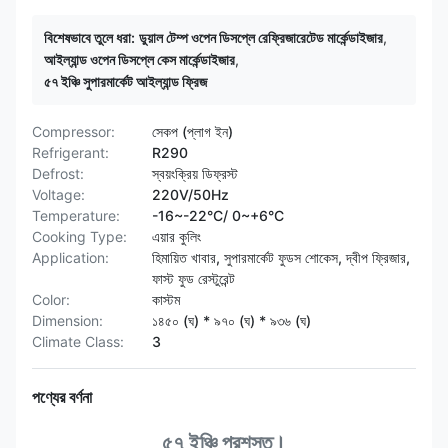
বিশেষভাবে তুলে ধরা:
ডুয়াল টেম্প ওপেন ডিসপ্লে রেফ্রিজারেটেড মার্কেন্ডাইজার
,
আইল্যান্ড ওপেন ডিসপ্লে কেস মার্কেন্ডাইজার
,
৫৭ ইঞ্চি সুপারমার্কেট আইল্যান্ড ফ্রিজ
Compressor:
সেকপ (প্লাগ ইন)
Refrigerant:
R290
Defrost:
স্বয়ংক্রিয় ডিফ্রস্ট
Voltage:
220V/50Hz
Temperature:
-16~-22°C/ 0~+6°C
Cooking Type:
এয়ার কুলিং
Application:
হিমায়িত খাবার, সুপারমার্কেট ফুডস শোকেস, দ্বীপ ফ্রিজার,
ফাস্ট ফুড রেস্টুরেন্ট
Color:
কাস্টম
Dimension:
১৪৫০ (ঘ) * ৯৭০ (ঘ) * ৯৩৬ (ঘ)
Climate Class:
3
পণ্যের বর্ণনা
৫৭ ইঞ্চি প্রশস্ত।