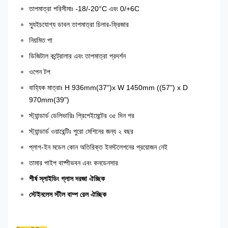
তাপমাত্রা পরিসীমাঃ -18/-20°C এবং 0/+6C
স্যুইচযোগ্য ডাবল তাপমাত্রা চিলার-ফ্রিজার
নিয়মিত পা
ডিজিটাল কন্ট্রোলার এবং তাপমাত্রা প্রদর্শন
ওপেন টপ
বাহ্যিক মাত্রাঃ H 936mm
(37")
x W 1450mm ((57") x D
970mm
(39")
স্ট্যান্ডার্ড ডেলিভারিঃ প্রিপেইমেন্টের ৩৫ দিন পর
স্ট্যান্ডার্ড ওয়ারেন্টিঃ পুরো মেশিনের জন্য ২ বছর
প্লাগ-ইন মডেল কোন অতিরিক্ত ইনস্টলেশনের প্রয়োজন নেই
তামার পাইপ বাষ্পীভবন এবং কনডেনসার
শীর্ষ স্লাইডিং গ্লাস দরজা ঐচ্ছিক
স্টেইনলেস স্টীল বাম্প রেল ঐচ্ছিক