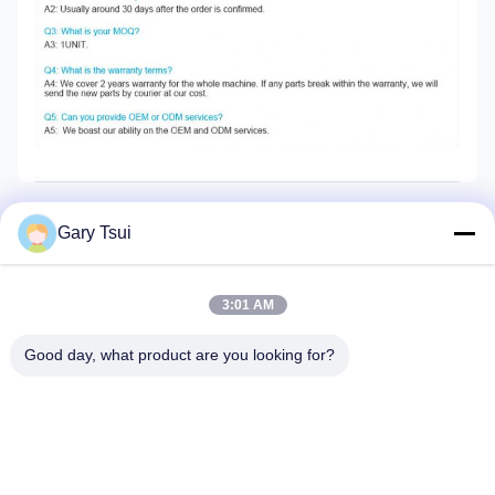
Gary Tsui
Mr. Gary Tsui
General Manger
3:01 AM
ইমেইল:
sales@sincool.net
Good day, what product are you looking for?
টেলিফোন:
0086-18255182566
হোয়াটসঅ্যাপ:
8618255182566
wechat:
garytsui87