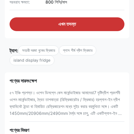
সরবরাহ ক্ষমতা:
800 পিসি/মাস
এখন তদন্ত
ট্যাগ:
সহচরী দরজা বুকের ফ্রিজার
গ্লাস শীর্ষ দ্বীপ ফ্রিজার
island display fridge
পণ্যের সারসংক্ষেপ
৫৭ ইঞ্চি প্রশস্ত। ওপেন ডিসপ্লে কেস মার্কেন্ডাইজার আমাদেরI7 দৃষ্টিদ্বীপ প্রদর্শনী
ওপেন মার্কেন্ডাইজার, দ্বৈত তাপমাত্রা (রিফ্রিজারেটর / ফ্রিজার) হয়প্লাগ-ইন দ্বীপ
ক্যাবিনেট ঠান্ডা বা হিমায়িত রেফ্রিজারেশন মধ্যে সুইচ করার বহুমুখিতা সঙ্গে। একটি
1450mm/20906mm/2490mm দৈর্ঘ্য সঙ্গে চালু, এটি একটিপ্লাগ-ইন ...
পণ্যের বিবরণ