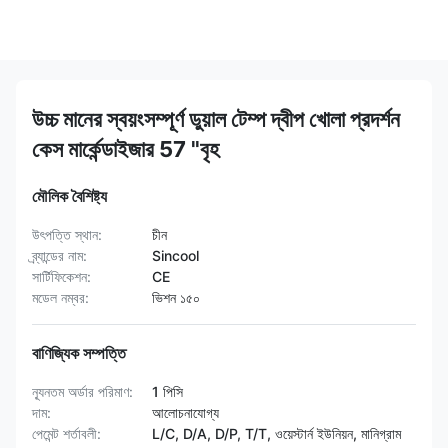
উচ্চ মানের স্বয়ংসম্পূর্ণ ডুয়াল টেম্প দ্বীপ খোলা প্রদর্শন
কেস মার্কেন্ডাইজার 57 "বৃহ
মৌলিক বৈশিষ্ট্য
উৎপত্তি স্থান:
চীন
ব্র্যান্ডের নাম:
Sincool
সার্টিফিকেশন:
CE
মডেল নম্বর:
ভিশন ১৫০
বাণিজ্যিক সম্পত্তি
ন্যূনতম অর্ডার পরিমাণ:
1 পিসি
দাম:
আলোচনাযোগ্য
পেমেন্ট শর্তাবলী:
L/C, D/A, D/P, T/T, ওয়েস্টার্ন ইউনিয়ন, মানিগ্রাম