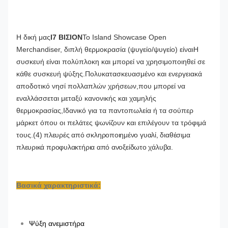
Η δική μας
Ι7 ΒΙΣΙΟΝ
Το Island Showcase Open
Merchandiser, διπλή θερμοκρασία (ψυγείο/ψυγείο) είναι
Η
συσκευή είναι πολύπλοκη και μπορεί να χρησιμοποιηθεί σε
κάθε συσκευή ψύξης.
Πολυκατασκευασμένο και ενεργειακά
αποδοτικό νησί πολλαπλών χρήσεων,
που μπορεί να
εναλλάσσεται μεταξύ κανονικής και χαμηλής
θερμοκρασίας,
Ιδανικό για τα παντοπωλεία ή τα σούπερ
μάρκετ όπου οι πελάτες ψωνίζουν και επιλέγουν τα τρόφιμά
τους.
(4) πλευρές από σκληροποιημένο γυαλί, διαθέσιμα
πλευρικά προφυλακτήρια από ανοξείδωτο χάλυβα.
Βασικά χαρακτηριστικά:
Ψύξη ανεμιστήρα