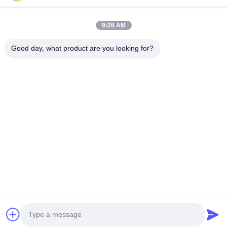
বাড়ি
পণ্য
9:28 AM
ভিডিও
আমাদের সম্পর্কে
কারখানা ভ্রমণ
মান নিয়ন্ত্রণ
Good day, what product are you looking for?
যোগাযোগ করুন
উদ্ধৃতির জন্য আবেদন
খবর
যোগাযোগ করুন
86-551-64287663
86-551-64287663
sales@sincool.net
কপিরাইট © 2017-2026 ANHUI SOCOOL REFRIGERATION CO., LTD.. . সমস্ত
অধিকার সংরক্ষিত.