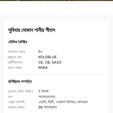
সুবিধার দোকান পানীয় শীতল
মৌলিক বৈশিষ্ট্য
উৎপত্তি স্থান:
চীন
ব্র্যান্ডের নাম:
KOLDBLUE
সার্টিফিকেশন:
CE, CB, SASO
মডেল নম্বর:
RHEA
বাণিজ্যিক সম্পত্তি
ন্যূনতম অর্ডার পরিমাণ:
1 ইউনিট
দাম:
আলোচনাযোগ্য
পেমেন্ট শর্তাবলী:
এল/সি, টি/টি, ওয়েস্টার্ন ইউনিয়ন, মানিগ্রাম
সরবরাহ ক্ষমতা:
90 ইউনিট/মাস