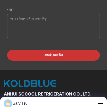
বার্তা *
এখনই জমা দিন
ANHUI SOCOOL REFRIGERATION CO., LTD.
Gary Tsui
দ্রুত লিঙ্ক