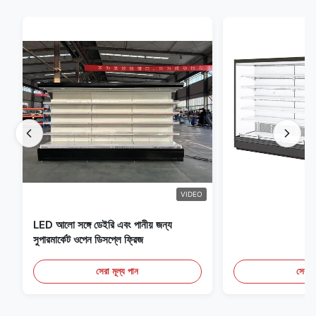
VIDEO
LED আলো সঙ্গে ডেইরি এবং পানীয় জন্য
সুপারমার্কেট ওপেন ডিসপ্লে ফ্রিজ
সেরা মূল্য পান
সেরা ম