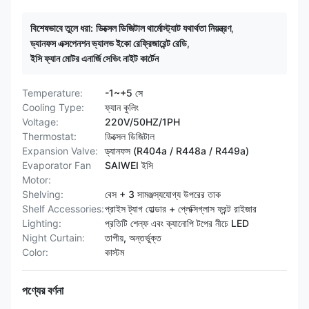
বিশেষভাবে তুলে ধরা:
ডিক্সেল ডিজিটাল থার্মোস্ট্যাট যথার্থতা নিয়ন্ত্রণ
,
ড্যানফস এক্সপেনশন ভ্যালভ ইকো রেফ্রিজারেন্ট রেডি
,
ইসি ফ্যান মোটর এনার্জি সেভিং নাইট কার্টেন
Temperature:
-1~+5 সে
Cooling Type:
ফ্যান কুলিং
Voltage:
220V/50HZ/1PH
Thermostat:
ডিক্সেল ডিজিটাল
Expansion Valve:
ড্যানফস (R404a / R448a / R449a)
Evaporator Fan
SAIWEI ইসি
Motor:
Shelving:
বেস + 3 সামঞ্জস্যযোগ্য উপরের তাক
Shelf Accessories:
প্রাইস ট্যাগ হোল্ডার + প্লেক্সিগ্লাস ফ্রন্ট রাইজার
Lighting:
প্রতিটি শেল্ফ এবং ক্যানোপি টপের নীচে LED
Night Curtain:
তাপীয়, অন্তর্ভুক্ত
Color:
কাস্টম
পণ্যের বর্ণনা