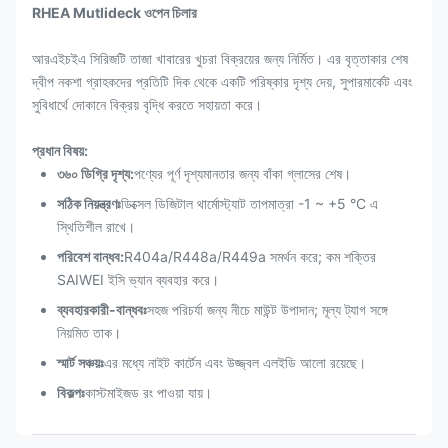
RHEA Mutlideck ওপেন চিলার
আরএইচইএ সিরিজটি তাজা খাবারের খুচরা বিক্রয়ের জন্য নির্মিত। এর বৃত্তাকার শেষ
দ্বীপ নকশা গ্রাহকদের প্রতিটি দিক থেকে একটি পরিষ্কার দৃশ্য দেয়, সুপারমার্কেট এবং
সুবিধার্থে দোকানে বিক্রয় বৃদ্ধি করতে সহায়তা করে।
প্রধান বিষয়:
৩৬০ ডিগ্রি দৃশ্য:
পণ্যের পূর্ণ দৃশ্যমানতার জন্য বাঁকা গ্লাসের শেষ।
সঠিক নিয়ন্ত্রণঃ
ডিক্সেল ডিজিটাল থার্মোস্ট্যাট তাপমাত্রা -1 ~ +5 °C এ
স্থিতিশীল রাখে।
পরিবেশ বান্ধব:
R404a/R448a/R449a সমর্থন করে; কম শক্তির
SAIWEI ইসি ভ্যান ব্যবহার করে।
ব্যবহারকারী-বান্ধবঃ
সহজ পরিচর্যা জন্য নীচে মাউন্ট উপাদান; মূল্য ট্যাগ সঙ্গে
নিয়মিত তাক।
স্মার্ট সঞ্চয়ঃ
এর মধ্যে নাইট কার্টেন এবং উজ্জ্বল এলইডি আলো রয়েছে।
বিকল্পঃ
কাস্টমাইজড রং পাওয়া যায়।