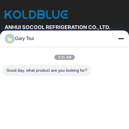
ANHUI SOCOOL REFRIGERATION CO., LTD.
Gary Tsui
Vínculos Rápidos
Hogar
Productos
3:31 AM
Videos
Sobre Nosotros
Viaje De La Fábrica
Control De Calidad
Good day, what product are you looking for?
Éntrenos En Contacto Con
Pida Una Cita
Noticias
Éntrenos En Contacto Con
86-551-64287663
86-551-64287663
sales@sincool.net