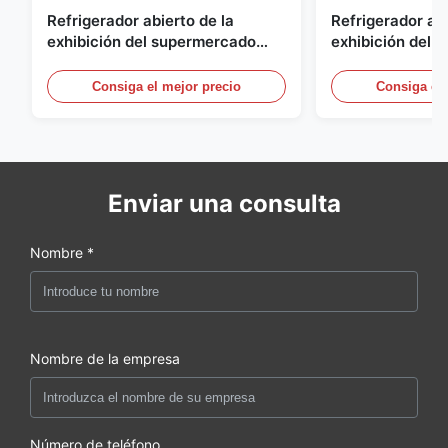
Refrigerador abierto de la
Refrigerador abi
exhibición del supermercado
exhibición del a
para la lechería y bebidas con la
energía, vitrina
iluminación del LED
aire abierto
Consiga el mejor precio
Consiga el 
Enviar una consulta
Nombre *
Nombre de la empresa
Número de teléfono