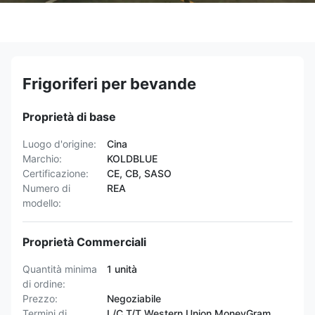
Frigoriferi per bevande
Proprietà di base
Luogo d'origine:
Cina
Marchio:
KOLDBLUE
Certificazione:
CE, CB, SASO
Numero di
REA
modello:
Proprietà Commerciali
Quantità minima
1 unità
di ordine:
Prezzo:
Negoziabile
Termini di
L/C,T/T,Western Union,MoneyGram