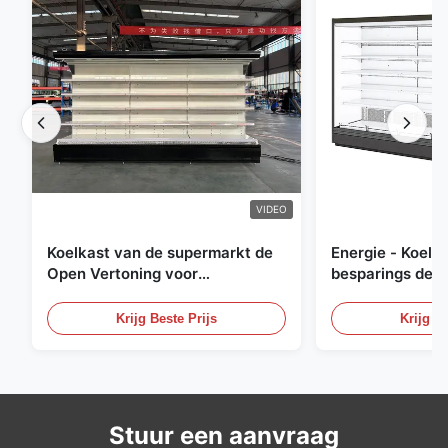
VIDEO
Koelkast van de supermarkt de
Energie - Koelk
Open Vertoning voor
besparings de O
Zuivelfabriek en Dranken met
Openlucht Gekoe
LEIDENE Verlichting
Krijg Beste Prijs
Krijg Be
Stuur een aanvraag