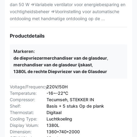
dan 50 W ⇒Variabele ventilator voor energiebesparing en
vochtigheidsbeheer ⇒Voorinstelling voor automatische
ontdooiing met handmatige ontdooiing op de ...
Productdetails
Markeren:
de diepvriezermerchandiser van de glasdeur
,
merchandiser van de glasdeur ijskast
,
1380L de rechte Diepvriezer van de Glasdeur
Voltage/Frequency:
220V/50H
Temperature:
-16~-22°C
Compressor:
Tecumseh, STEKKER IN
Shelf:
Basis + 5 stuks Op de plank
Thermostat:
Digitaal
Cooling Type:
Luchtkoeling
Display Volum:
1380L
Dimension:
1360*740*2000