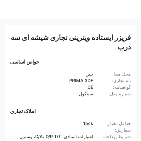
فریزر ایستاده ویترینی تجاری شیشه ای سه
درب
خواص اساسی
محل مبدا:
چين
نام تجاری:
PRIMA 3DF
گواهینامه:
CE
شماره مدل:
سینکول
املاک تجاری
حداقل مقدار
1pcs
سفارش:
شرایط پرداخت:
اعتبارات اسنادی، D/A، D/P T/T، وسترن