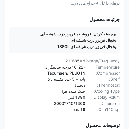
درهای داخل ⇒چراغ های در...
جزئیات محصول
برجسته کردن:
فروشنده فریزر درب شیشه ای
,
یخچال فریزر درب شیشه ای
,
یخچال فریزر درب شیشه ای 1380L
220V/50H
Voltage/Frequency:
Temperature:
-16-22 درجه سانتیگراد
Tecumseh، PLUG IN
Compressor:
Shelf:
پایه + 5 عدد قفسه بالا
Thermostat:
دیجیتال
Cooling Type:
خنک کننده هوا
Display Volum:
1380 لیتر
1360*740*2000
Dimension:
QTY(40hq):
16 عدد
توضیحات محصول