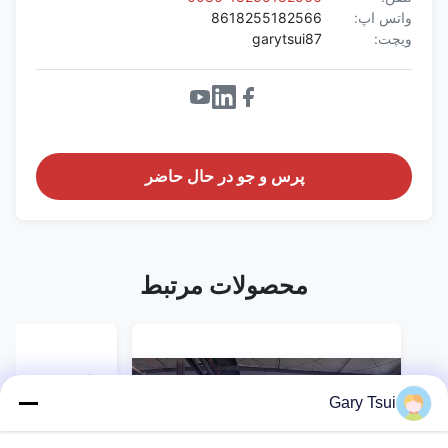
واتس اپ:
8618255182566
ویچت:
garytsui87
پرس و جو در حال حاضر
محصولات مرتبط
Gary Tsui