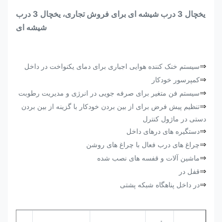
یخچال 3 درب شیشه ای برای فروش تجاری، یخچال 3 درب
شیشه ای
⇒
سیستم خنک کننده هوایی اجباری برای دمای یکنواخت در داخل
⇒
کمپرسور خودکار
⇒
سیستم فن متغیر برای صرفه جویی در انرژی و مدیریت رطوبت
⇒
تنظیم پیش فرض برای از بین بردن خودکار با گزینه از بین بردن
دستی در ماژول کنترل
⇒
دستگیره های درهای داخل
⇒
چراغ های درب فعال با چراغ های روشن
⇒
ماشین آلات و قفسه های نصب شده
⇒
قفل در
⇒
در داخل پناهگاه شبکه پشتی