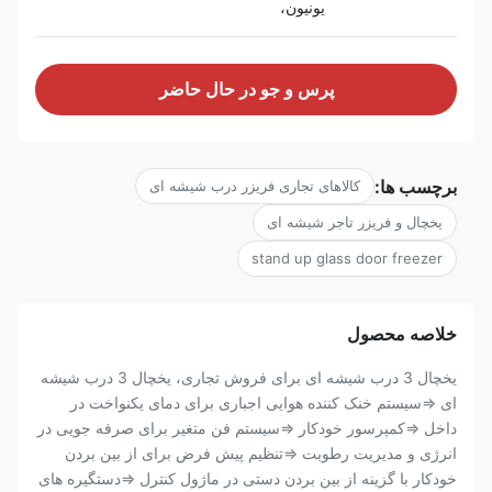
یونیون،
پرس و جو در حال حاضر
برچسب ها:
کالاهای تجاری فریزر درب شیشه ای
یخچال و فریزر تاجر شیشه ای
stand up glass door freezer
خلاصه محصول
یخچال 3 درب شیشه ای برای فروش تجاری، یخچال 3 درب شیشه
ای ⇒سیستم خنک کننده هوایی اجباری برای دمای یکنواخت در
داخل ⇒کمپرسور خودکار ⇒سیستم فن متغیر برای صرفه جویی در
انرژی و مدیریت رطوبت ⇒تنظیم پیش فرض برای از بین بردن
خودکار با گزینه از بین بردن دستی در ماژول کنترل ⇒دستگیره های