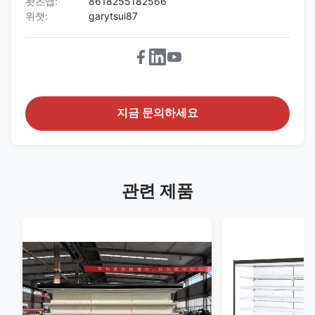
왓츠앱:
8618255182566
위챗:
garytsui87
지금 문의하세요
관련 제품