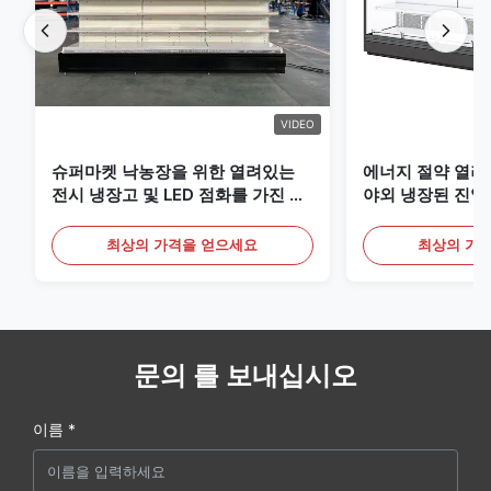
VIDEO
슈퍼마켓 낙농장을 위한 열려있는
에너지 절약 열려
전시 냉장고 및 LED 점화를 가진 음
야외 냉장된 진열
료
최상의 가격을 얻으세요
최상의 가
문의 를 보내십시오
이름 *