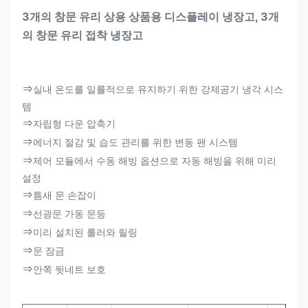
3개의 창문 유리 상용 상품용 디스플레이 냉장고, 3개
의 창문 유리 접착 냉장고
⇒
실내 온도를 일률적으로 유지하기 위한 강제공기 냉각 시스
템
⇒
자립형 다운 압축기
⇒
에너지 절감 및 습도 관리를 위한 변동 팬 시스템
⇒
제어 모듈에서 수동 해빙 옵션으로 자동 해빙을 위해 미리
설정
⇒
틈새 문 손잡이
⇒
선광문 가동 문등
⇒
미리 설치된 롤러와 릴링
⇒
문 잠금
⇒
안쪽 뒷네트 보호