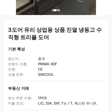
3도어 유리 상업용 상품 진열 냉동고 수
직형 트리플 도어
기본 특성
원산지:
중국
브랜드 이름:
PRIMA 3DF
인증:
CE
모델 번호:
SINCOOL
부동산 거래
최소 주문 수량:
1PCS
지불 조건:
L/C, D/A, D/P, T는 / T, 웨스턴 유니온,