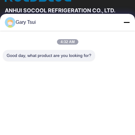
ANHUI SOCOOL REFRIGERATION CO., LTD.
Gary Tsui
Relações Rápidas
Casa
Produtos
4:32 AM
Vídeos
Sobre Nós
Excursão Da Fábrica
Controle Da Qualidade
Good day, what product are you looking for?
Contacte-Nos
Peça Umas Citações
Notícia
Contacte-Nos
86-551-64287663
86-551-64287663
sales@sincool.net