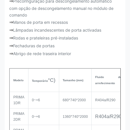
⇒
Preconfiguração para descongelamento automático
com opção de descongelamento manual no módulo de
comando
⇒
Manos de porta em recessos
⇒
Lâmpadas incandescentes de porta activadas
⇒
Rodas e prateleiras pré-instaladas
⇒
Fechaduras de portas
⇒
Abrigo de rede traseira interior
Fluido de
°C)
Modelo
Tamanho
(mm)
Temporário
arrefecimento
PRIMA
0~+6
680*740*2000
R404a/R290
1DR
PRIMA
R404a/R290
0~+6
1360*740*2000
2DR