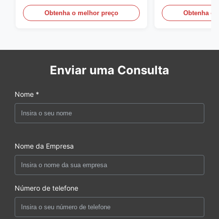
para a leiteria e bebidas com
energia, ar livre
iluminação do diodo emissor de
vitrinas
Obtenha o melhor preço
Obtenha o 
luz
Enviar uma Consulta
Nome *
Nome da Empresa
Número de telefone