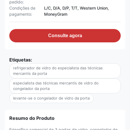
pedido:
Condições de
L/C, D/A, D/P, T/T, Western Union,
pagamento:
MoneyGram
Consulte agora
Etiquetas:
refrigerador de vidro do especialista das técnicas
mercantís da porta
especialista das técnicas mercantís de vidro do
congelador da porta
levante-se o congelador de vidro da porta
Resumo do Produto
Frigorífico comercial de 3 portas de vidro, congelador de