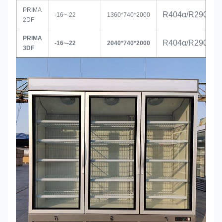
PRIMA
R404α/R290
-16~-22
1360*740*2000
2DF
PRIMA
R404α/R290
-16~-22
2040*740*2000
3DF