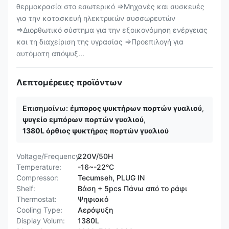
θερμοκρασία στο εσωτερικό ⇒Μηχανές και συσκευές
για την κατασκευή ηλεκτρικών συσσωρευτών
⇒Διορθωτικό σύστημα για την εξοικονόμηση ενέργειας
και τη διαχείριση της υγρασίας ⇒Προεπιλογή για
αυτόματη απόψυξ...
Λεπτομέρειες προϊόντων
Επισημαίνω:
έμπορος ψυκτήρων πορτών γυαλιού
,
ψυγείο εμπόρων πορτών γυαλιού
,
1380L όρθιος ψυκτήρας πορτών γυαλιού
Voltage/Frequency:
220V/50H
Temperature:
-16~-22°C
Compressor:
Tecumseh, PLUG IN
Shelf:
Βάση + 5pcs Πάνω από το ράφι
Thermostat:
Ψηφιακό
Cooling Type:
Αερόψυξη
Display Volum:
1380L