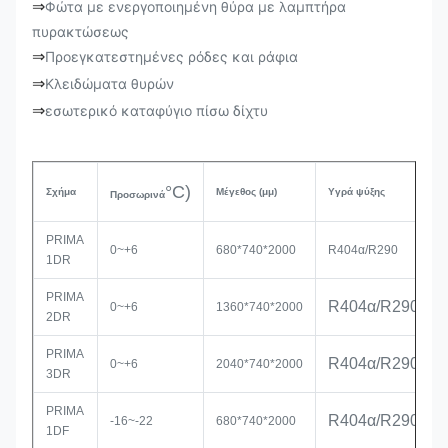
⇒
Φώτα με ενεργοποιημένη θύρα με λαμπτήρα
πυρακτώσεως
⇒
Προεγκατεστημένες ρόδες και ράφια
⇒
Κλειδώματα θυρών
⇒
εσωτερικό καταφύγιο πίσω δίχτυ
°C)
Σχήμα
Μέγεθος
(μμ)
Υγρά ψύξης
Προσωρινά
PRIMA
0~+6
680*740*2000
R404α/R290
1DR
PRIMA
R404α/R290
0~+6
1360*740*2000
2DR
PRIMA
R404α/R290
0~+6
2040*740*2000
3DR
PRIMA
R404α/R290
-16~-22
680*740*2000
1DF