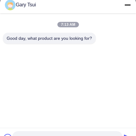
Γρήγορες Συνδέσεις
Gary Tsui
Σπίτι
Προϊόντα
Βίντεο
Περίπου Εμείς
7:13 AM
Γύρος Εργοστασίων
Ποιοτικός Έλεγχος
Good day, what product are you looking for?
Μας Ελάτε Σε Επαφή Με
Ζητήστε Ένα Απόσπασμα
Ειδήσεις
Μας Ελάτε Σε Επαφή Με
86-551-64287663
86-551-64287663
sales@sincool.net
Δικαιώματα πνευματικής ιδιοκτησίας © 2017-2026 ANHUI SOCOOL
REFRIGERATION CO., LTD.. . Διατηρούνται όλα τα πνευματικά
δικαιώματα.