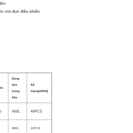
 ẩm
rên mô-đun điều khiển
Dung
tích
Số
én
trưng
lượng/40HQ
bày
p
400L
48PCS
880L
24PCS