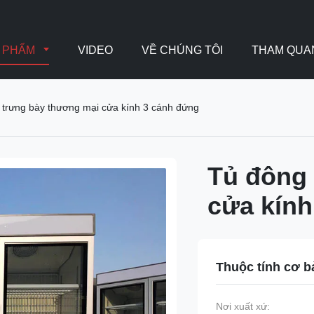
N PHẨM
VIDEO
VỀ CHÚNG TÔI
THAM QUA
 trưng bày thương mại cửa kính 3 cánh đứng
Tủ đông 
cửa kính
Thuộc tính cơ b
Nơi xuất xứ: