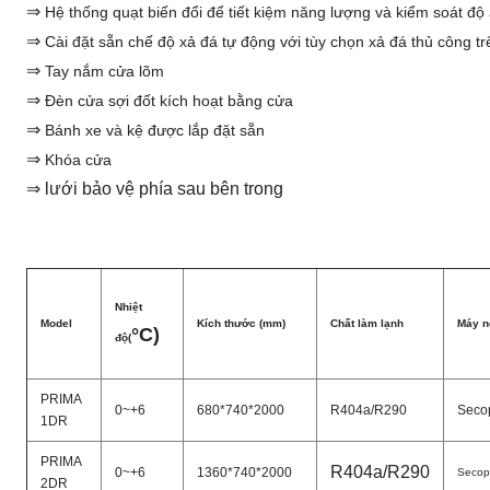
⇒
Hệ thống quạt biến đổi để tiết kiệm năng lượng và kiểm soát độ
⇒
Cài đặt sẵn chế độ xả đá tự động với tùy chọn xả đá thủ công t
⇒
Tay nắm cửa lõm
⇒
Đèn cửa sợi đốt kích hoạt bằng cửa
⇒
Bánh xe và kệ được lắp đặt sẵn
⇒
Khóa cửa
⇒
lưới bảo vệ phía sau bên trong
Nhiệt
Model
Kích thước
(mm)
Chất làm lạnh
Máy n
°C)
độ(
PRIMA
0~+6
680*740*2000
R404a/R290
Seco
1DR
PRIMA
R404a/R290
0~+6
1360*740*2000
Secop
2DR