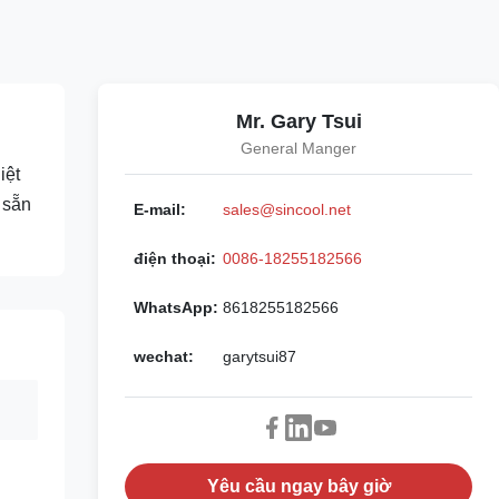
Mr. Gary Tsui
General Manger
iệt
 sẵn
E-mail:
sales@sincool.net
điện thoại:
0086-18255182566
WhatsApp:
8618255182566
wechat:
garytsui87
Yêu cầu ngay bây giờ