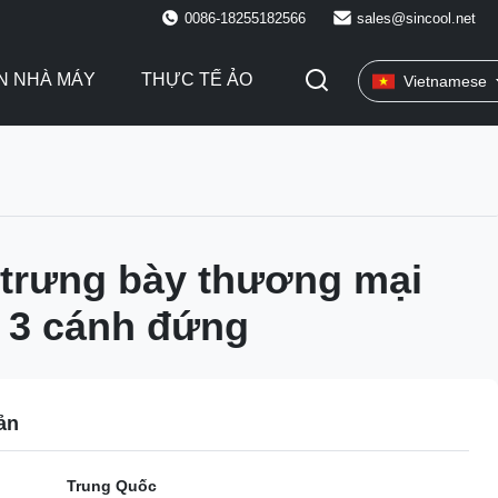
0086-18255182566
sales@sincool.net
N NHÀ MÁY
THỰC TẾ ẢO
Vietnamese
trưng bày thương mại
 3 cánh đứng
ản
Trung Quốc