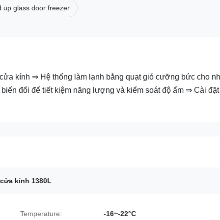
d up glass door freezer
cửa kính ⇒ Hệ thống làm lạnh bằng quạt gió cưỡng bức cho nh
iến đổi để tiết kiệm năng lượng và kiểm soát độ ẩm ⇒ Cài đặt
cửa kính 1380L
Temperature:
-16~-22°C