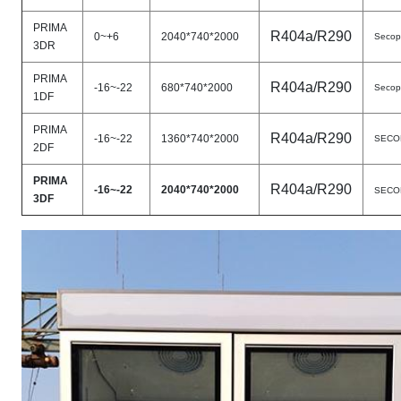
PRIMA
R404a/R290
0~+6
2040*740*2000
Secop
3DR
PRIMA
R404a/R290
-16~-22
680*740*2000
Secop
1DF
PRIMA
R404a/R290
-16~-22
1360*740*2000
SECO
2DF
PRIMA
R404a/R290
-16~-22
2040*740*2000
SECO
3DF