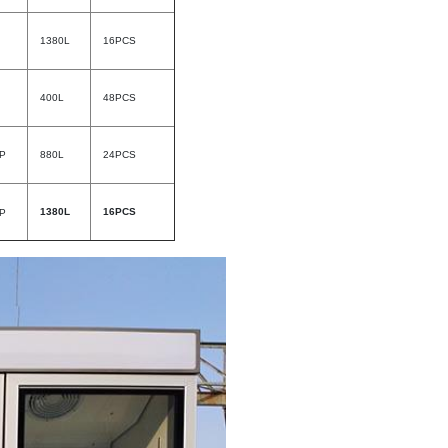
1380L
16PCS
400L
48PCS
P
880L
24PCS
1380L
16PCS
P