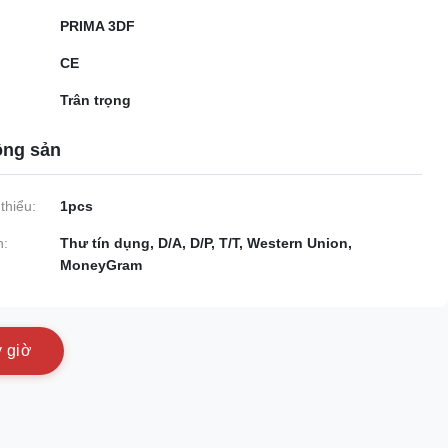
PRIMA 3DF
CE
Trân trọng
ộng sản
thiểu:
1pcs
n:
Thư tín dụng, D/A, D/P, T/T, Western Union,
MoneyGram
y
g
i
ờ