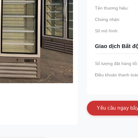
Tên thương hiệu:
Chứng nhận:
Số mô hình:
Giao dịch Bất đ
Số lượng đặt hàng tối 
Điều khoản thanh toá
Y
ê
u
c
ầ
u
n
g
a
y
b
â