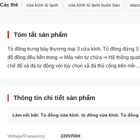
Các thẻ
cửa kính tủ lạnh
cửa kính tủ lạnh buôn bán
stan
Tóm tắt sản phẩm
Tủ đông trưng bày thương mại 3 cửa kính, Tủ đông đứng 3 
độ đồng đều bên trong ⇒ Máy nén tự chứa ⇒ Hệ thống quạt b
chế độ xả đá tự động với tùy chọn xả đá thủ công trên mô-...
Thông tin chi tiết sản phẩm
Làm nổi bật:
Tủ đông cửa kính
,
tủ đông cửa kính
,
Tủ đông 
Voltage/Frequency:
220V/50H