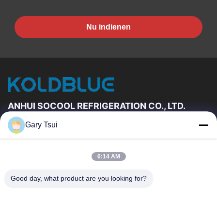
Nu indienen
ANHUI SOCOOL REFRIGERATION CO., LTD.
Gary Tsui
Snelkoppelingen
Huis
Producten
6:14 AM
Videos
Ongeveer Ons
Fabrieksreis
Kwaliteitscontrole
Good day, what product are you looking for?
Contacteer Ons
Verzoek Om Een Citaat
Nieuws
Contacteer Ons