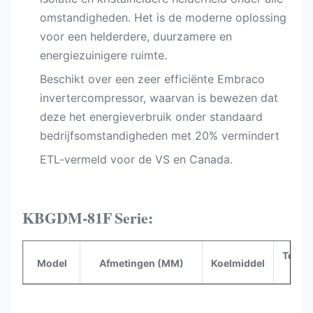
omstandigheden. Het is de moderne oplossing
voor een helderdere, duurzamere en
energiezuinigere ruimte.
Beschikt over een zeer efficiënte Embraco
invertercompressor, waarvan is bewezen dat
deze het energieverbruik onder standaard
bedrijfsomstandigheden met 20% vermindert
ETL-vermeld voor de VS en Canada.​
KBGDM-81F
Serie:
Tempe
Model
Afmetingen (MM)
Koelmiddel
KBGDM-
80,31"x33,07"x82,68"
R290