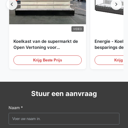
VIDEO
Koelkast van de supermarkt de
Energie - Koelk
Open Vertoning voor
besparings de O
Zuivelfabriek en Dranken met
Openlucht Gekoe
LEIDENE Verlichting
Krijg Beste Prijs
Krijg Be
Stuur een aanvraag
Naam *