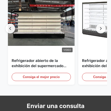
VIDEO
Refrigerador abierto de la
Refrigerador abi
exhibición del supermercado
exhibición del a
para la lechería y bebidas con la
energía, vitrina
iluminación del LED
aire abierto
Consiga el mejor precio
Consiga el 
Enviar una consulta