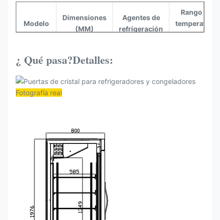
Rango de
Dimensiones
Agentes de
Modelo
temperatura
(MM)
refrigeración
(°C)
80.31
¿ Qué pasa?
Detalles:
El
"x33.07"
KBGDM-
x82.68" es el
R290
-10 ~ 0 ° F
81F
tamaño de la
Fotografía real
caja.