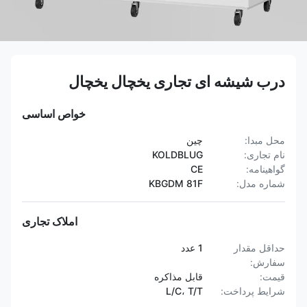
درب شیشه ای تجاری یخچال یخچال
خواص اساسی
محل مبدا:
چین
نام تجاری:
KOLDBLUG
گواهینامه:
CE
شماره مدل:
KBGDM 81F
املاک تجاری
حداقل مقدار
1 عدد
سفارش:
قیمت:
قابل مذاکره
شرایط پرداخت:
L/C، T/T