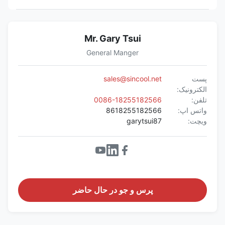
Mr. Gary Tsui
General Manger
پست
sales@sincool.net
الکترونیک:
تلفن:
0086-18255182566
واتس اپ:
8618255182566
ویچت:
garytsui87
پرس و جو در حال حاضر