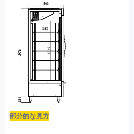
KBGDM-
×33.07
R290
-10~0°F
1865
ラ
81F
インチ
グ
×82.68
イ
ン
部分的な見方