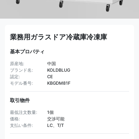
業務用ガラスドア冷蔵庫冷凍庫
基本プロパティ
原産地:
中国
ブランド名:
KOLDBLUG
認定:
CE
モデル番号:
KBGDM81F
取引物件
最低注文数量:
1個
価格:
交渉可能
支払い条件:
LC、T/T