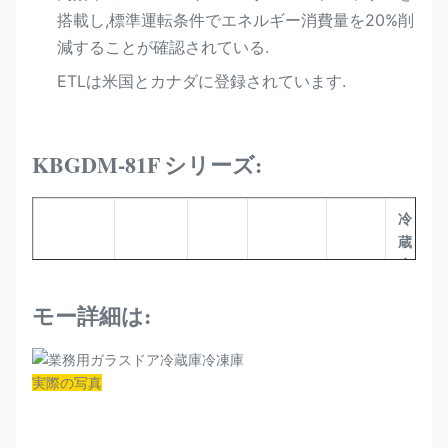
搭載し,標準運転条件でエネルギー消費量を20%削
減することが確認されている.
ETLは米国とカナダに登録されています.
KBGDM-81F
シリーズ:
冷
蔵
庫
サイズ
冷却
温度範
容量
モデル
の
(MM)
剤
囲 (°C)
(L)
Q
モー
詳細は:
タ
イ
プ
実際の写真
換
80.31
気
インチ
プ