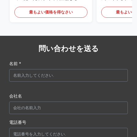
の照明の飲み物
最もよい価格を得なさい
最もよい価
問い合わせを送る
名前 *
会社名
電話番号