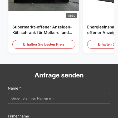
VIDEO
Supermarkt-offener Anzeigen-
Energieeinspar
Kühlschrank für Molkerei und
offener Anzeig
Getränke mit LED-Beleuchtung
Freilicht Einko
Erhalten Sie besten Preis
Erhalten Sie
Anfrage senden
Name *
Firmenname