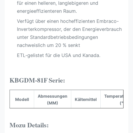
für einen helleren, langlebigeren und
energieeffizienteren Raum.
Verfügt über einen hocheffizienten Embraco-
Inverterkompressor, der den Energieverbrauch
unter Standardbetriebsbedingungen
nachweislich um 20 % senkt
ETL-gelistet für die USA und Kanada.​
KBGDM-81F
Serie:
Abmessungen
Temperaturbe
Modell
Kältemittel
(MM)
(°C)
80,31" x
KBGDM-
33,07" x
R290
-10 bis 0 
Mo
zu Details:
81F
82,68"