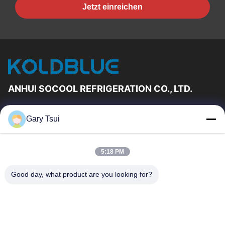
Jetzt einreichen
ANHUI SOCOOL REFRIGERATION CO., LTD.
Schnelle Links
Gary Tsui
Haus
Produkte
Videos
Über Uns
5:18 PM
Fabrik-Ausflug
Qualitätskontrolle
Good day, what product are you looking for?
Treten Sie Mit Uns In
Fordern Sie Ein Zitat
Verbindung
Nachrichten
Treten Sie Mit Uns In Verbindung