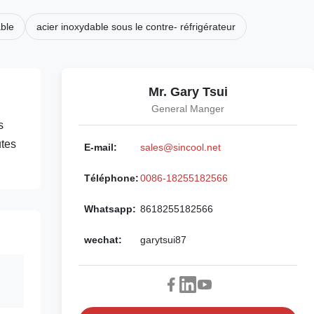
able
acier inoxydable sous le contre- réfrigérateur
Mr. Gary Tsui
General Manger
s
utes
E-mail:
sales@sincool.net
Téléphone:
0086-18255182566
Whatsapp:
8618255182566
wechat:
garytsui87