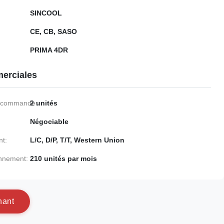
SINCOOL
CE, CB, SASO
PRIMA 4DR
erciales
e commande:
2 unités
Négociable
nt:
L/C, D/P, T/T, Western Union
onnement:
210 unités par mois
n
a
n
t