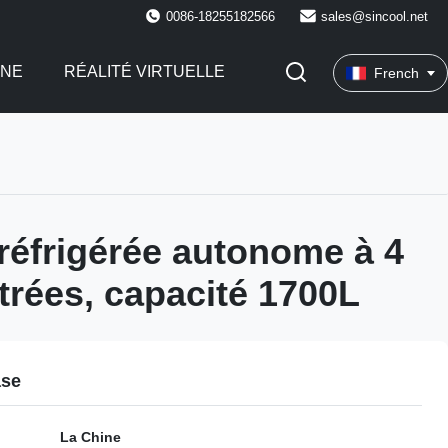
0086-18255182566
sales@sincool.net
INE
RÉALITÉ VIRTUELLE
French
réfrigérée autonome à 4
itrées, capacité 1700L
ase
La Chine