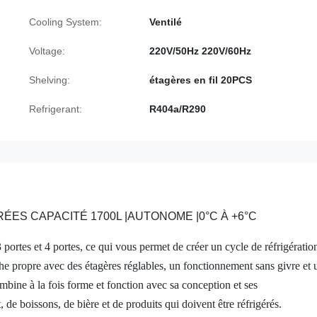
Cooling System:
Ventilé
Voltage:
220V/50Hz 220V/60Hz
Shelving:
étagères en fil 20PCS
Refrigerant:
R404a/R290
ÉES CAPACITÉ 1700L |AUTONOME |0°C À +6°C
3 portes et 4 portes, ce qui vous permet de créer un cycle de réfrigératio
he propre avec des étagères réglables, un fonctionnement sans givre et 
ine à la fois forme et fonction avec sa conception et ses
t, de boissons, de bière et de produits qui doivent être réfrigérés.