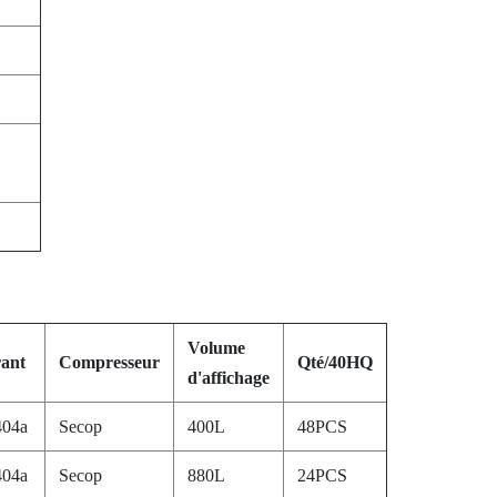
Volume
rant
Compresseur
Qté/40HQ
d'affichage
404a
Secop
400L
48PCS
404a
Secop
880L
24PCS