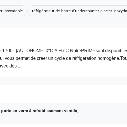
er inoxydable
réfrigérateur de barre d'undercounter d'acier inoxyd
00L |AUTONOME |0°C À +6°C NotrePRIMEsont disponible
e qui vous permet de créer un cycle de réfrigération homogène.To
vec des ...
 porte en verre à refroidissement ventilé
,