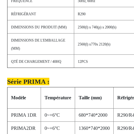
FRÉQUENCE
50Hz, 60Hz
RÉFRIGÉRANT
R290
DIMENSIONS DU PRODUIT (MM)
2500(l) x 740(p) x 2000(h)
DIMENSIONS DE L'EMBALLAGE
2560
(l) x770x 2120(h)
(MM)
QTÉ DE CHARGEMENT / 40HQ
12PCS
Série PRIMA :
Modèle
Température
Taille
(mm)
Réfrigé
PRIMA 1DR
0~+6°C
680*740*2000
R290/R
PRIMA2DR
0~+6°C
1360*740*2000
R290/R