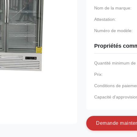
Nom de la marque:
Attestation:
Numéro de modèle:
Propriétés comm
Quantité minimum d
Prix:
Conditions de paieme
Capacité d'approvisi
D
e
m
a
n
d
e
m
a
i
n
t
e