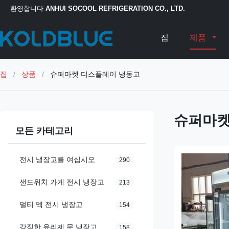
환영합니다
ANHUI SOCOOL REFRIGERATION CO., LTD.
집
제품
집
/
상품
/
슈퍼마켓 디스플레이 냉동고
슈퍼마켓
모든 카테고리
전시 냉장고를 여십시오
290
샌드위치 가게 전시 냉장고
213
멀티 덱 전시 냉장고
154
강직한 유리제 문 냉장고
158