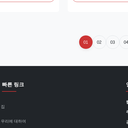
 open on all four sides,
version door, this is an excelle
ent visual effects and high
improve display of the product
t ensures easy access for
turnover and reduce electricity bi
01
02
03
0
빠른 링크
집
우리에 대하여