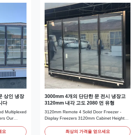
문 상인 냉장
3000mm 4개의 단단한 문 전시 냉장고
니다
3120mm 내각 고도 2080 먼 유형
ed Multiplexed
3120mm Remote 4 Solid Door Freezer -
ers Our
Display Freezers 3120mm Cabinet Height
plexed self-
2080 Remote Type Our CRONUS Remote
ith full
Type Glass Multi-door display freezers offer
세요
최상의 가격을 얻으세요