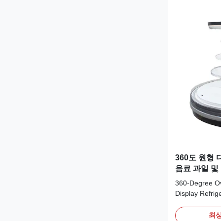
360도 원형
음료 과일 및
360-Degree Ov
Display Refrig
For Cold Drink
PRODUCT DESC
최상