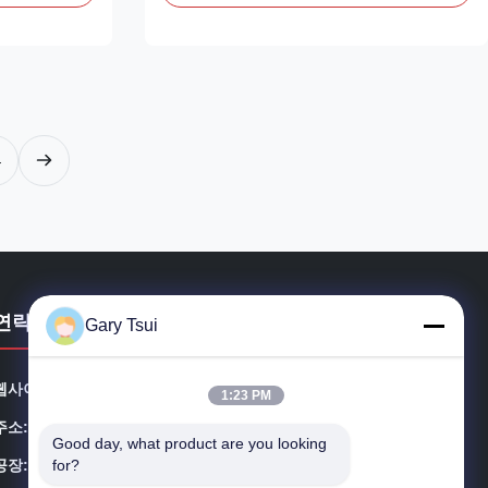
nt way to
an upright, multi-deck upright option allowing
s, increase
a larger display area with less floor area,
lls. Whilst ...
maximising your selling capability. Our high
...
4
연락처
Gary Tsui
웹사이트:
opendisplayfridge.com
1:23 PM
주소:
중국 안후이성 허페이시 수산구 징강로 416호
Good day, what product are you looking 
for?
공장:
Jinggang 도로, 수산 구, 허페이 시, 안후이, 중국