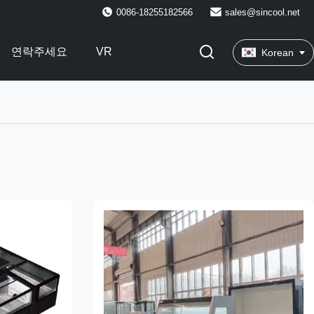
0086-18255182566
sales@sincool.net
연락주세요
VR
Korean