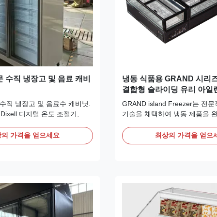
 수직 냉장고 및 음료 캐비
냉동 식품용 GRAND 시리
결합형 슬라이딩 유리 아일
스 냉동고
수직 냉장고 및 음료수 캐비닛.
GRAND island Freezer는 
 Dixell 디지털 온도 조절기,
기술을 채택하여 냉동 제품을 
자동 제상 및 LED 조명이 특징입
유지하고 제품 탈수 및 성에가 
/SABER/GEMS 인증을 받았습니
지합니다. 이 결합 가능한 플러
의 가격을 얻으세요
최상의 가격을 얻으
상. 투명한 김서림 방지 유리 디
에는 전면 후면 Low-E 슬라이
너지 효율적입니다. 슈퍼마켓,
장착되어 연속 냉동 건물에 이
 이상적입니다.