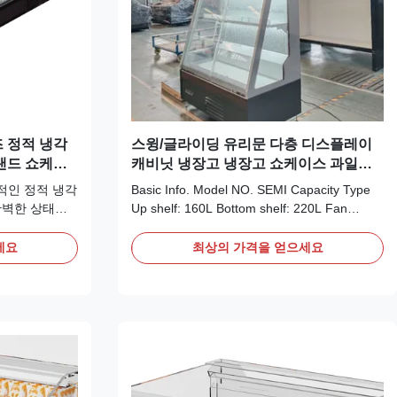
즈 정적 냉각
스윙/글라이딩 유리문 다층 디스플레이
랜드 쇼케이
캐비닛 냉장고 냉장고 쇼케이스 과일과
채소를 위한 냉장고
전문적인 정적 냉각
Basic Info. Model NO. SEMI Capacity Type
완벽한 상태로
Up shelf: 160L Bottom shelf: 220L Fan
쌓이는 것을 방
Motor SAIWEI EC Power Source Electricity
그인 쇼케이스
Door Type Swing/sliding door Temperature
세요
최상의 가격을 얻으세요
딩 유리 뚜껑이
Type Single-temperature Temperature
상적입니다.
Control Smart Thermostat Function Chill
Defrost Type Auto Defrost Volume
Frequency 220V/50Hz;110V/60Hz...