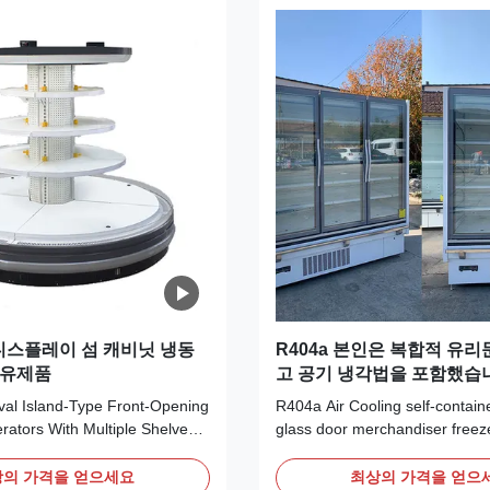
 디스플레이 섬 캐비닛 냉동
R404a 본인은 복합적 유리
 유제품
고 공기 냉각법을 포함했습
al Island-Type Front-Opening
R404a Air Cooling self-contain
erators With Multiple Shelves
glass door merchandiser freez
s, Fruits And Vegetables
SMART series Air Cooling Multi
RIPTION This refrigerated
contained glass door freezers, w
의 가격을 얻으세요
최상의 가격을 얻으