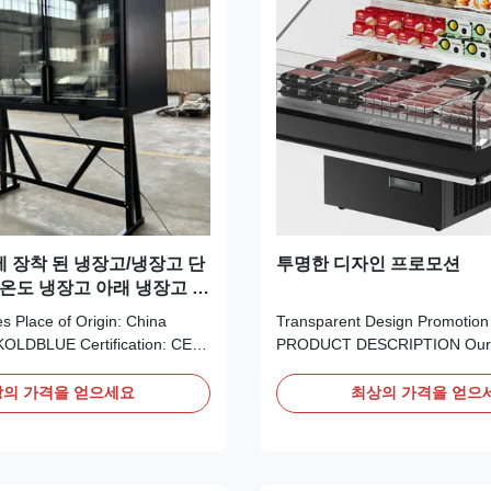
 장착 된 냉장고/냉장고 단
투명한 디자인 프로모션
 온도 냉장고 아래 냉장고 프
층 유리 안티 엠블 유리 문
es Place of Origin: China
Transparent Design Promotion
OLDBLUE Certification: CE
PRODUCT DESCRIPTION Our 
 TOP Trading Properties
Panoramic Visibility:​ Featuring
 Quantity: 1PCS Price:
transparent design, offering c
의 가격을 얻으세요
최상의 가격을 얻으
ayment Terms:
360° unobstructed view of your
/T,Western Union Accessaries
maximizing visual appeal. Has
ressor Product Summary This
Operation:​ Equipped with an a
mmercial Wall Mounted ...
evaporation water tray, ...