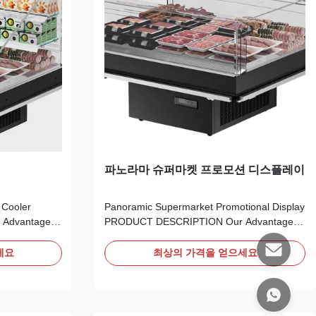
파노라마 슈퍼마켓 프로모션 디스플레이
 Cooler
Panoramic Supermarket Promotional Display
Advantages:
PRODUCT DESCRIPTION Our Advantages:
 a 4-sided
Panoramic Visibility:​ Featuring a 4-sided
ustomers a
transparent design, offering customers a
세요
최상의 가격을 얻으세요
 products,
360° unobstructed view of your products,
sle-Free
maximizing visual appeal. Hassle-Free
uto-
Operation:​ Equipped with an auto-
evaporation water tray, ...