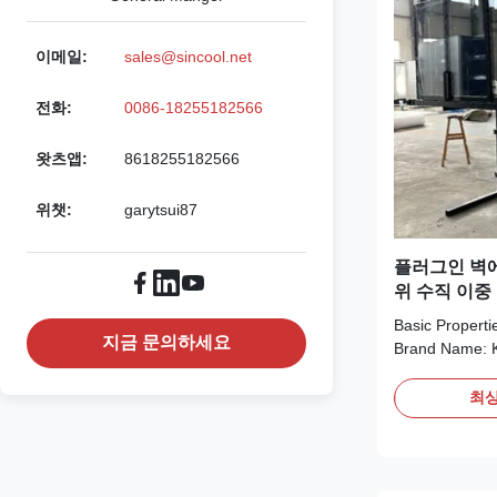
이메일:
sales@sincool.net
전화:
0086-18255182566
왓츠앱:
8618255182566
위챗:
garytsui87
플러그인 벽에
위 수직 이중
레임 없는 삼
Basic Properti
지금 문의하세요
Brand Name: K
Model Number:
Minimum Order
최상
Negotiation P
L/C,D/A,D/P,T
Inverter comp
is the 2026 co