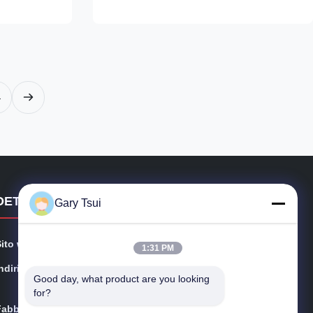
s, increase
a larger display area with less floor area,
lls. Whilst ...
maximising your selling capability. Our high
...
4
DETTAGLI DI CONTATTO
Gary Tsui
Sito web:
opendisplayfridge.com
1:31 PM
ndirizzo:
N. 416 Jinggang Road, distretto di Shushan, città di He
Good day, what product are you looking 
fei, Anhui, Cina
for?
Fabbrica:
Strada di Jinggang, distretto di Shushan, città di Hefei,