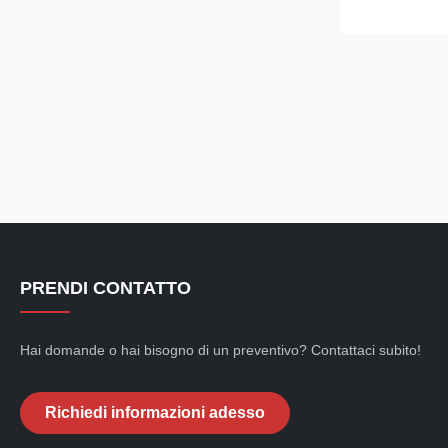
offering excell
performance. I
customers. ...
PRENDI CONTATTO
Hai domande o hai bisogno di un preventivo? Contattaci subito!
Richiedi informazioni adesso