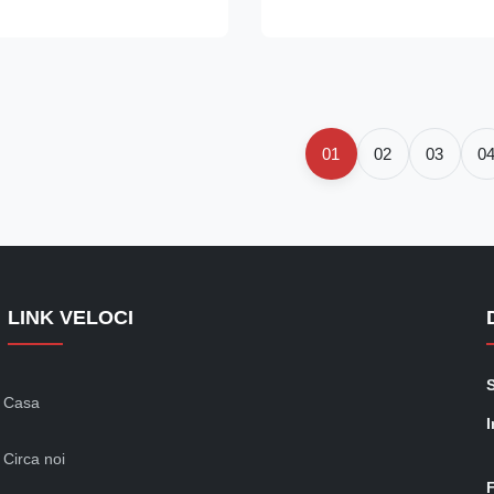
ent visual effects and high
improve display of the product
t ensures easy access for
turnover and reduce electricity bi
01
02
03
0
LINK VELOCI
Casa
I
Circa noi