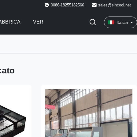
0086-18255182566
sales@sincool.net
FABBRICA
VER
Italian
cato