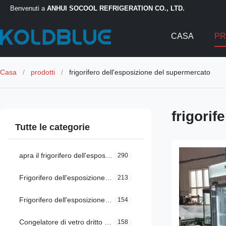
Benvenuti a
ANHUI SOCOOL REFRIGERATION CO., LTD.
CASA
PR
Casa
/
prodotti
/
frigorifero dell'esposizione del supermercato
frigorif
Tutte le categorie
apra il frigorifero dell'esposizione
290
Frigorifero dell'esposizione della ghiottoneria
213
Frigorifero dell'esposizione di Multideck
154
Congelatore di vetro dritto della porta
158