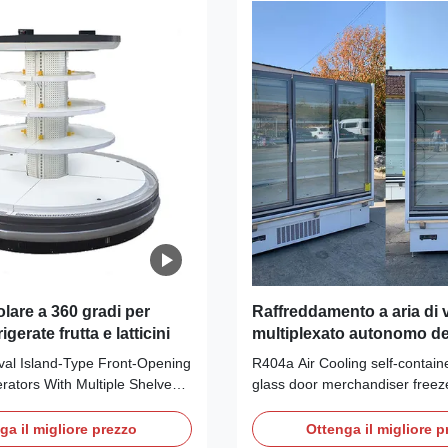
olare a 360 gradi per
Raffreddamento a aria di 
gerate frutta e latticini
multiplexato autonomo de
congelatori del Merchandi
al Island-Type Front-Opening
R404a Air Cooling self-contain
porta di R404a
erators With Multiple Shelves
glass door merchandiser freez
s, Fruits And Vegetables
SMART series Air Cooling Multi
RIPTION This refrigerated
contained glass door freezers, w
ga il migliore prezzo
Ottenga il migliore p
 open on all four sides,
version door, this is an excelle