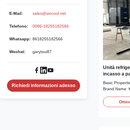
E-Mail:
sales@sincool.net
Telefono:
0086-18255182566
Whatsapp:
8618255182566
Wechat:
garytsui87
Unità refrig
incasso a pa
temperatura,
Basic Properti
Richiedi informazioni adesso
con porta i
Brand Name: K
triplo senza 
Model Number:
Minimum Order
Otten
Negotiation P
L/C,D/A,D/P,T
Inverter comp
is the 2026 co