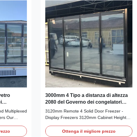
vetro
3000mm 4 Tipo a distanza di altezza
i
2080 del Governo dei congelatori
ser della
3120mm dell'esposizione della porta
ed Multiplexed
3120mm Remote 4 Solid Door Freezer -
solida
ers Our
Display Freezers 3120mm Cabinet Height
plexed self-
2080 Remote Type Our CRONUS Remote
ith full
Type Glass Multi-door display freezers offer
rezzo
Ottenga il migliore prezzo
nt way to
an upright, multi-deck upright option allowing