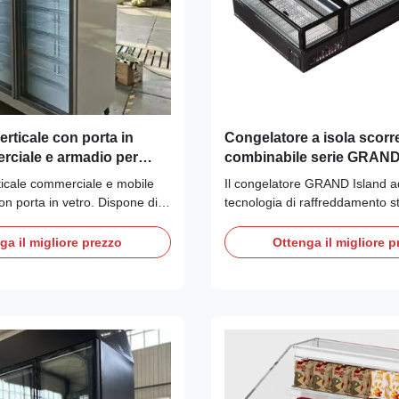
erticale con porta in
Congelatore a isola scorr
rciale e armadio per
combinabile serie GRAN
raffreddamento statico per
rticale commerciale e mobile
Il congelatore GRAND Island a
surgelati
n porta in vetro. Dispone di
tecnologia di raffreddamento st
cop, termostato digitale
professionale per mantenere i 
erante R290, sbrinamento
congelati in perfette condizioni
ga il migliore prezzo
Ottenga il migliore p
lluminazione a LED. Certificato
disidratazione del prodotto e l
GEMS. Colori
brina. Questa vetrina plug-in c
i. Efficienza energetica con
dotata di coperchio scorrevole 
o trasparente
E fronte-retro, ideale per la rea
nto. Ideale per supermercati,
surgelati continui
.