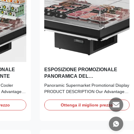
ONALE
ESPOSIZIONE PROMOZIONALE
ENTE
PANORAMICA DEL
SUPERMERCATO
 Cooler
Panoramic Supermarket Promotional Display
Advantages:
PRODUCT DESCRIPTION Our Advantages:
 a 4-sided
Panoramic Visibility:​ Featuring a 4-sided
ustomers a
transparent design, offering customers a
rezzo
Ottenga il migliore prezzo
 products,
360° unobstructed view of your products,
sle-Free
maximizing visual appeal. Hassle-Free
uto-
Operation:​ Equipped with an auto-
evaporation water tray, ...