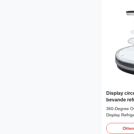
Display circ
bevande refri
360-Degree Ov
Display Refrig
For Cold Drink
PRODUCT DESC
Otten
display case is