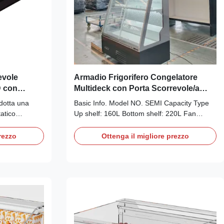
evole
Armadio Frigorifero Congelatore
D con
Multideck con Porta Scorrevole/a
 alimenti
Battente in Vetro per Frutta e Verdura
dotta una
Basic Info. Model NO. SEMI Capacity Type
atico
Up shelf: 160L Bottom shelf: 220L Fan
prodotti
Motor SAIWEI EC Power Source Electricity
 ed evitare la
Door Type Swing/sliding door Temperature
rezzo
Ottenga il migliore prezzo
'accumulo di
Type Single-temperature Temperature
ombinabile è
Control Smart Thermostat Function Chill
in vetro Low-
Defrost Type Auto Defrost Volume
lizzazione di
Frequency 220V/50Hz;110V/60Hz...