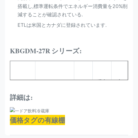
搭載し,標準運転条件でエネルギー消費量を20%削
減することが確認されている.
ETLは米国とカナダに登録されています.
KBGDM-27R
シリーズ:
冷
蔵
温度
容
庫
冷却
モデル
サイズ (MM)
範囲
量
の
剤
詳細は:
(°C)
(L)
タ
イ
プ
価格タグの有線棚
換
気
プ