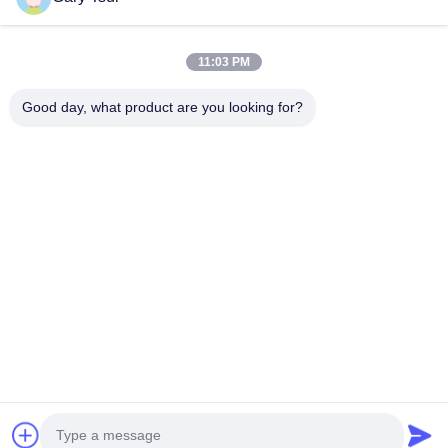
家
プロダクト
11:03 PM
ビデオ
私達について
工場旅行
品質管理
Good day, what product are you looking for?
私達に連絡しなさい
引用を要求しなさい
ニュース
私達に連絡しなさい
86-551-64287663
86-551-64287663
sales@sincool.net
著作権 © 2017-2026 ANHUI SOCOOL REFRIGERATION CO., LTD.. . 複製権
所有。