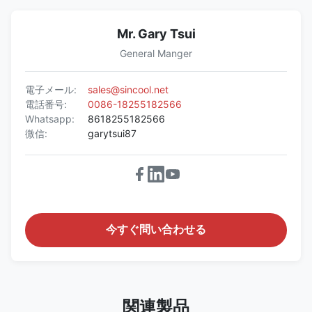
KBGDM-
-16〜
680*830*2100
R290
545
ラ
27F
22
グ
Mr. Gary Tsui
イ
General Manger
ン
電子メール:
sales@sincool.net
電話番号:
0086-18255182566
Whatsapp:
8618255182566
微信:
garytsui87
今すぐ問い合わせる
関連製品