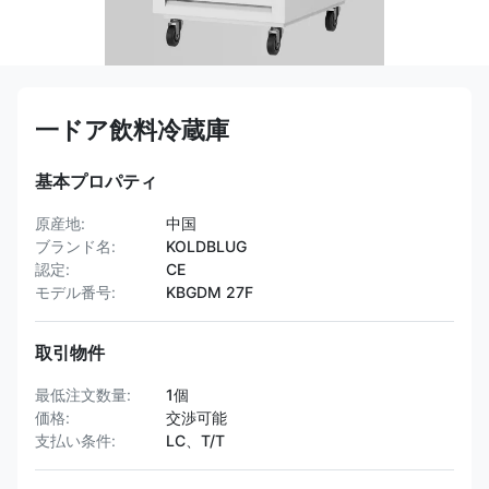
一ドア飲料冷蔵庫
基本プロパティ
原産地:
中国
ブランド名:
KOLDBLUG
認定:
CE
モデル番号:
KBGDM 27F
取引物件
最低注文数量:
1個
価格:
交渉可能
支払い条件:
LC、T/T