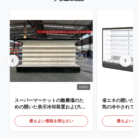
VIDEO
スーパーマーケットの酪農場のた
省エネの開いた
めの開いた表示冷却装置およびLED
気の冷やされて
の照明の飲み物
最もよい価格を得なさい
最もよい価