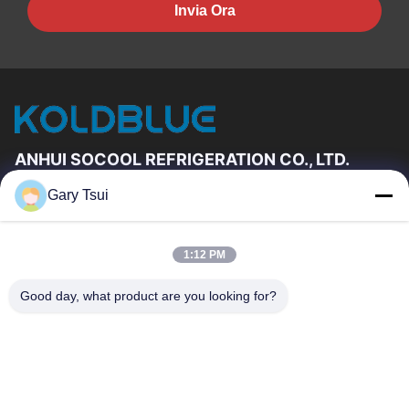
Invia Ora
ANHUI SOCOOL REFRIGERATION CO., LTD.
Gary Tsui
Link Veloci
Casa
Prodotti
1:12 PM
Video
Circa Noi
Giro Della Fabbrica
Controllo Di Qualità
Good day, what product are you looking for?
Contattici
Richieda Una Citazione
Notizie
Contattici
86-551-64287663