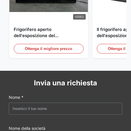
VIDEO
Frigorifero aperto
Il frigorifero ap
dell'esposizione del
dell'esposizione
supermercato per la latteria e
energetico, aria
bevande con illuminazione del
refrigerato i con
Ottenga il migliore prezzo
Ottenga il m
LED
esposizione
Invia una richiesta
Nome *
Nome della società