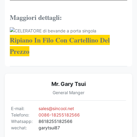
(°C)
KBGDM-
Maggiori dettagli:
680*830*2100
R290
-16~-22
27F
Ripiano In Filo Con Cartellino Del
Prezzo
Mr. Gary Tsui
General Manger
E-mail:
sales@sincool.net
Telefono:
0086-18255182566
Whatsapp:
8618255182566
wechat:
garytsui87