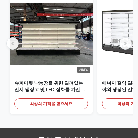
VIDEO
슈퍼마켓 낙농장을 위한 열려있는
에너지 절약 열려
전시 냉장고 및 LED 점화를 가진 음
야외 냉장된 진열
료
최상의 가격을 얻으세요
최상의 가