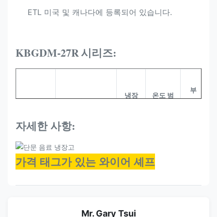
ETL 미국 및 캐나다에 등록되어 있습니다.
KBGDM-27R
시리즈:
부
냉장
온도 범
모델
크기 (MM)
피
료
위 (°C)
(L)
자세한 사항:
기
가격 태그가 있는 와이어 셰프
KBGDM-
680*830*2100
R290
-16~22
545
27F
Mr. Gary Tsui