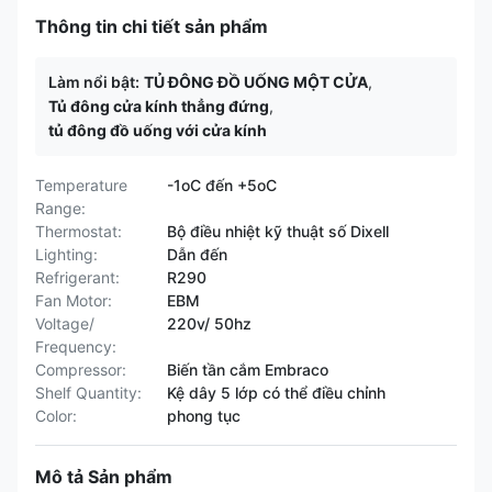
Thông tin chi tiết sản phẩm
Làm nổi bật:
TỦ ĐÔNG ĐỒ UỐNG MỘT CỬA
,
Tủ đông cửa kính thẳng đứng
,
tủ đông đồ uống với cửa kính
Temperature
-1oC đến +5oC
Range:
Thermostat:
Bộ điều nhiệt kỹ thuật số Dixell
Lighting:
Dẫn đến
Refrigerant:
R290
Fan Motor:
EBM
Voltage/
220v/ 50hz
Frequency:
Compressor:
Biến tần cắm Embraco
Shelf Quantity:
Kệ dây 5 lớp có thể điều chỉnh
Color:
phong tục
Mô tả Sản phẩm