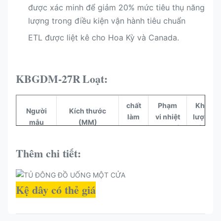
được xác minh để giảm 20% mức tiêu thụ năng
lượng trong điều kiện vận hành tiêu chuẩn
ETL được liệt kê cho Hoa Kỳ và Canada.​
KBGDM-27R
Loạt:
chất
Phạm
Khối
Người
Kích thước
làm
vi nhiệt
lượng
mẫu
(MM)
lạnh
độ (° C)
(L)
Thêm chi tiết:
KBGDM-
680*830*2100
R290
-16~-22
545
27F
Kệ dây có thẻ giá