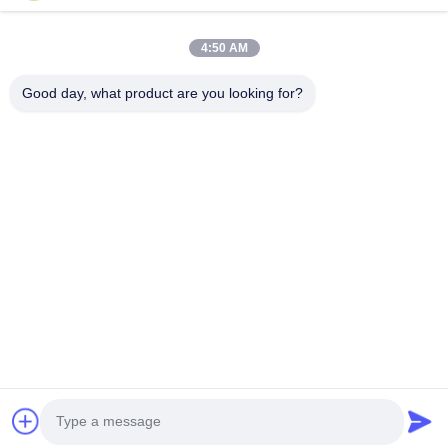
Trang Chủ
Các Sản Phẩm
4:50 AM
Video
Về Chúng Tôi
Tham Quan Nhà Máy
Kiểm Soát Chất Lượng
Good day, what product are you looking for?
Liên Hệ Chúng Tôi
Yêu Cầu Báo Giá
Tin Tức
Liên Hệ Chúng Tôi
86-551-64287663
86-551-64287663
sales@sincool.net
Bản quyền © 2017-2026 ANHUI SOCOOL REFRIGERATION CO., LTD.. . Đã
đăng ký Bản quyền.