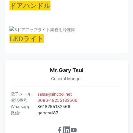
2040*830*2100
R290
ドアハンドル
81F
～-22
年
LEDライト
Mr. Gary Tsui
General Manger
電子メール:
sales@sincool.net
電話番号:
0086-18255182566
Whatsapp:
8618255182566
微信:
garytsui87