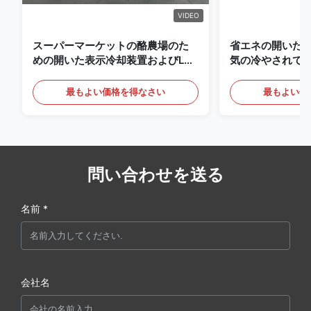
VIDEO
スーパーマーケットの酪農場のた
省エネの開いた
めの開いた表示冷却装置およびLED
気の冷やされて
の照明の飲み物
最もよい価格を得なさい
最もよい価
問い合わせを送る
名前 *
会社名