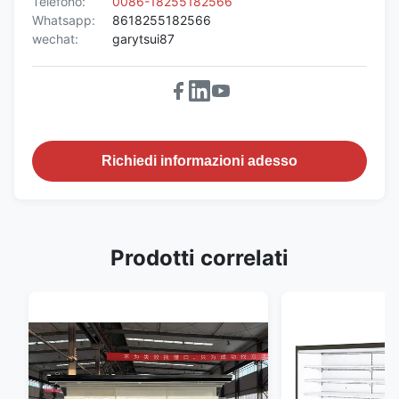
Telefono:
0086-18255182566
Whatsapp:
8618255182566
wechat:
garytsui87
Richiedi informazioni adesso
Prodotti correlati