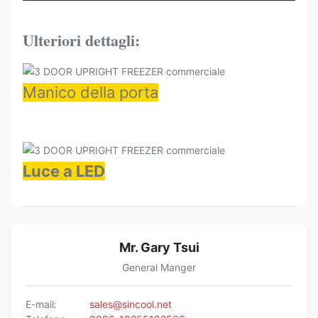
(°C)
KBGDM-
Ulteriori dettagli:
2040*830*2100
R290
- 16-22
81F
Manico della porta
Luce a LED
Mr. Gary Tsui
General Manger
E-mail:
sales@sincool.net