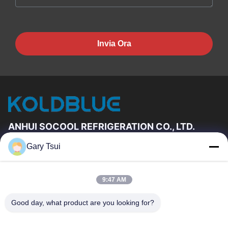
Invia Ora
ANHUI SOCOOL REFRIGERATION CO., LTD.
Gary Tsui
Link Veloci
Casa
Prodotti
9:47 AM
Video
Circa Noi
Giro Della Fabbrica
Controllo Di Qualità
Good day, what product are you looking for?
Contattici
Richieda Una Citazione