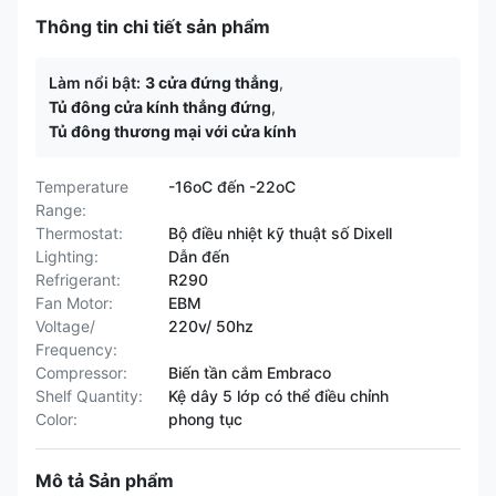
Thông tin chi tiết sản phẩm
Làm nổi bật:
3 cửa đứng thẳng
,
Tủ đông cửa kính thẳng đứng
,
Tủ đông thương mại với cửa kính
Temperature
-16oC đến -22oC
Range:
Thermostat:
Bộ điều nhiệt kỹ thuật số Dixell
Lighting:
Dẫn đến
Refrigerant:
R290
Fan Motor:
EBM
Voltage/
220v/ 50hz
Frequency:
Compressor:
Biến tần cắm Embraco
Shelf Quantity:
Kệ dây 5 lớp có thể điều chỉnh
Color:
phong tục
Mô tả Sản phẩm