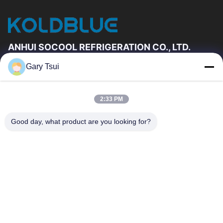
ANHUI SOCOOL REFRIGERATION CO., LTD.
Gary Tsui
Đường Dẫn Nhanh
Trang Chủ
Các Sản Phẩm
2:33 PM
Video
Về Chúng Tôi
Tham Quan Nhà Máy
Kiểm Soát Chất Lượng
Good day, what product are you looking for?
Liên Hệ Chúng Tôi
Yêu Cầu Báo Giá
Tin Tức
Liên Hệ Chúng Tôi
86-551-64287663
86-551-64287663
sales@sincool.net