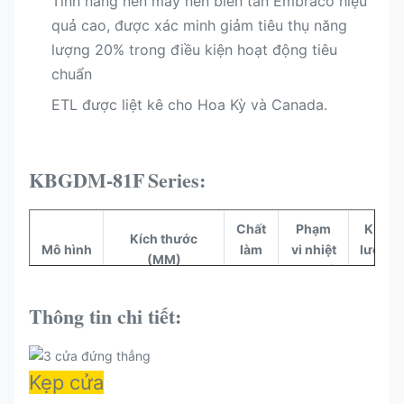
Tính năng nén máy nén biến tần Embraco hiệu
quả cao, được xác minh giảm tiêu thụ năng
lượng 20% trong điều kiện hoạt động tiêu
chuẩn
ETL được liệt kê cho Hoa Kỳ và Canada.
KBGDM-81F
Series:
Chất
Phạm
Khối
Kích thước
Mô hình
làm
vi nhiệt
lượng
(MM)
mát
độ (°C)
(L)
Thông tin chi tiết:
KBGDM-
2040*830*2100
R290
-16~-22
1865
81F
Kẹp cửa